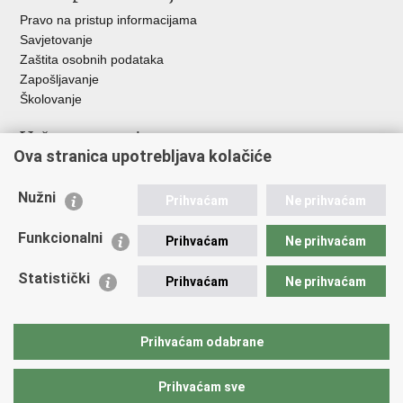
Pravo na pristup informacijama
Savjetovanje
Zaštita osobnih podataka
Zapošljavanje
Školovanje
Važne poveznice
Ova stranica upotrebljava kolačiće
Ministarstvo unutarnjih poslova
Sindikati
Nužni
Prihvaćam
Ne prihvaćam
Udruge
Dom zdravlja MUP-a
Funkcionalni
Prihvaćam
Ne prihvaćam
Policijska akademija
Muzej policije
Statistički
Prihvaćam
Ne prihvaćam
Zaklada policijske solidarnosti
Centar za forenzična ispitivanja, istraživanja i vještačenja "Ivan
Vučetić"
Prihvaćam odabrane
Policijske uprave
Prihvaćam sve