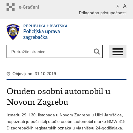
Preskoči
A
A
na
Prilagodba pristupačnosti
glavni
sadržaj
Objavljeno: 31.10.2019.
Otuđen osobni automobil u
Novom Zagrebu
Između 29. i 30. listopada u Novom Zagrebu u Ulici Jaruščica,
nepoznati je počinitelj otuđio osobni automobil marke BMW 318
D zagrebačkih registarskih oznaka u vlasništvu 24-godišnjaka.