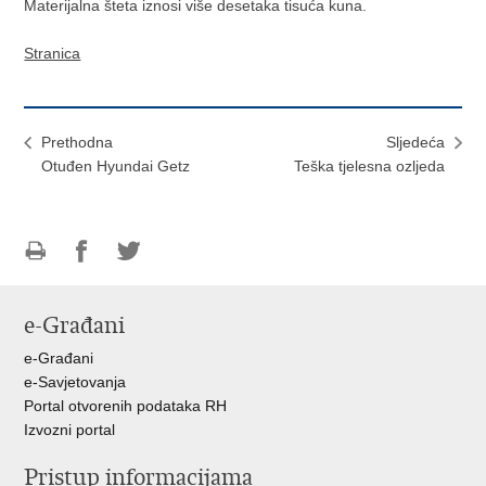
Materijalna šteta iznosi više desetaka tisuća kuna.
Stranica
Prethodna
Sljedeća
Otuđen Hyundai Getz
Teška tjelesna ozljeda
Ispiši
Podijeli
Podijeli
stranicu
na
na
e-Građani
Facebooku
Twitteru
e-Građani
e-Savjetovanja
Portal otvorenih podataka RH
Izvozni portal
Pristup informacijama