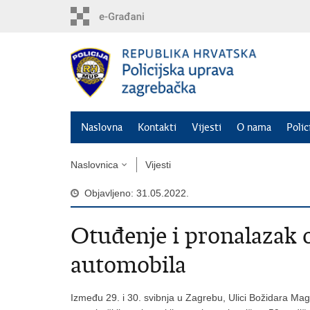
Preskoči
na
glavni
sadržaj
Naslovna
Kontakti
Vijesti
O nama
Polic
Naslovnica
Vijesti
Objavljeno: 31.05.2022.
Otuđenje i pronalazak
automobila
Između 29. i 30. svibnja u Zagrebu, Ulici Božidara M