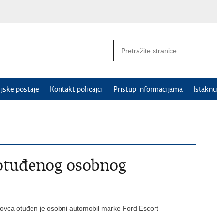
ijske postaje
Kontakt policajci
Pristup informacijama
Istakn
 otuđenog osobnog
agovca otuđen je osobni automobil marke Ford Escort