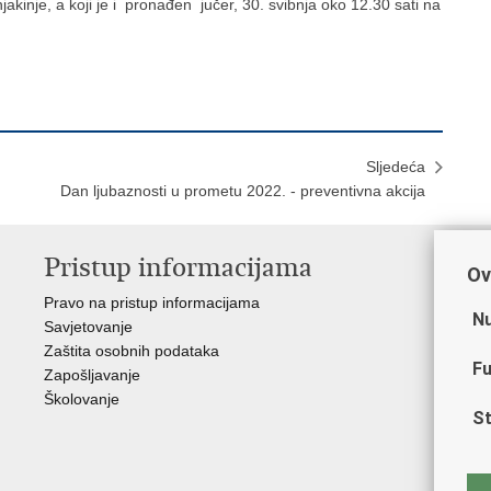
akinje, a koji je i pronađen jučer, 30. svibnja oko 12.30 sati na
Sljedeća
Dan ljubaznosti u prometu 2022. - preventivna akcija
Pristup informacijama
V
Ov
Pravo na pristup informacijama
Min
Nu
Savjetovanje
Sin
Zaštita osobnih podataka
Ud
Fu
Zapošljavanje
Dom
Školovanje
Pol
St
Muz
Zak
Cen