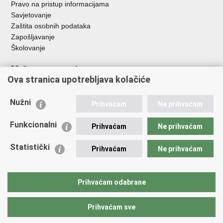
Pravo na pristup informacijama
Savjetovanje
Zaštita osobnih podataka
Zapošljavanje
Školovanje
Važne poveznice
Ova stranica upotrebljava kolačiće
Ministarstvo unutarnjih poslova
Sindikati
Nužni
Prihvaćam
Ne prihvaćam
Udruge
Dom zdravlja MUP-a
Funkcionalni
Prihvaćam
Ne prihvaćam
Policijska akademija
Muzej policije
Statistički
Prihvaćam
Ne prihvaćam
Zaklada policijske solidarnosti
Centar za forenzična ispitivanja, istraživanja i vještačenja "Ivan
Vučetić"
Prihvaćam odabrane
Policijske uprave
Prihvaćam sve
Povratak na vrh