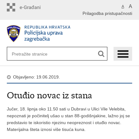
Preskoči
A
A
na
Prilagodba pristupačnosti
glavni
sadržaj
Objavljeno: 19.06.2019.
Otuđio novac iz stana
Jučer, 18. lipnja oko 11.50 sati u Dubravi u Ulici Vile Velebita,
nepoznati je počinitelj ušao u stan 88-godišnjakine, lažno joj se
predstavio te iskoristio njezinu neopreznost i otuđio novac.
Materijalna šteta iznosi više tisuća kuna.