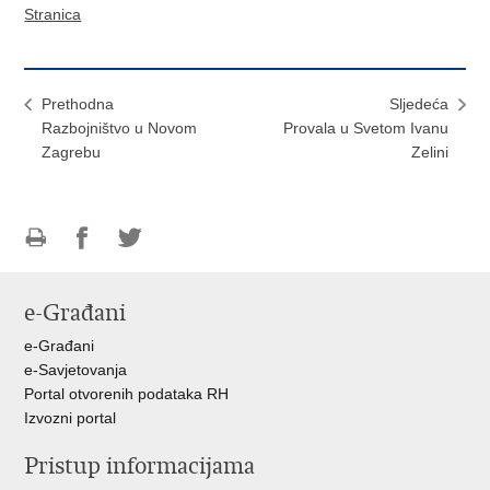
Stranica
Prethodna
Sljedeća
Razbojništvo u Novom
Provala u Svetom Ivanu
Zagrebu
Zelini
Ispiši
Podijeli
Podijeli
stranicu
na
na
e-Građani
Facebooku
Twitteru
e-Građani
e-Savjetovanja
Portal otvorenih podataka RH
Izvozni portal
Pristup informacijama