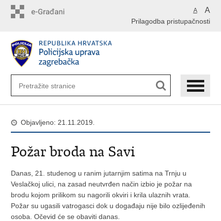
Preskoči
A
A
na
Prilagodba pristupačnosti
glavni
sadržaj
Objavljeno: 21.11.2019.
Požar broda na Savi
Danas, 21. studenog u ranim jutarnjim satima na Trnju u
Veslačkoj ulici, na zasad neutvrđen način izbio je požar na
brodu kojom prilikom su nagorili okviri i krila ulaznih vrata.
Požar su ugasili vatrogasci dok u događaju nije bilo ozlijeđenih
osoba. Očevid će se obaviti danas.