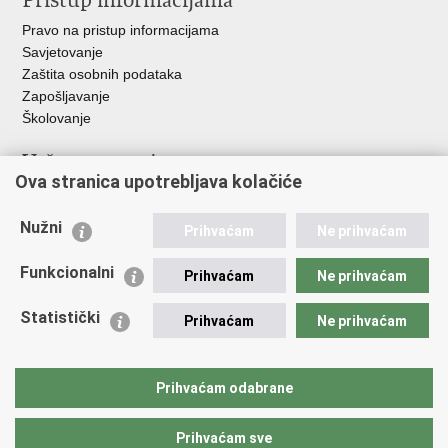
Pristup informacijama
Pravo na pristup informacijama
Savjetovanje
Zaštita osobnih podataka
Zapošljavanje
Školovanje
Važne poveznice
Ova stranica upotrebljava kolačiće
Ministarstvo unutarnjih poslova
Sindikati
Nužni
Prihvaćam
Ne prihvaćam
Udruge
Dom zdravlja MUP-a
Funkcionalni
Prihvaćam
Ne prihvaćam
Policijska akademija
Muzej policije
Statistički
Prihvaćam
Ne prihvaćam
Zaklada policijske solidarnosti
Centar za forenzična ispitivanja, istraživanja i vještačenja "Ivan
Vučetić"
Prihvaćam odabrane
Policijske uprave
Prihvaćam sve