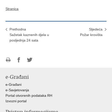
Stranica
Prethodna
Sljedeća
Sažetak kaznenih djela u
Požar krovišta
posljednja 24 sata
Ispiši
Podijeli
Podijeli
stranicu
na
na
e-Građani
Facebooku
Twitteru
e-Građani
e-Savjetovanja
Portal otvorenih podataka RH
Izvozni portal