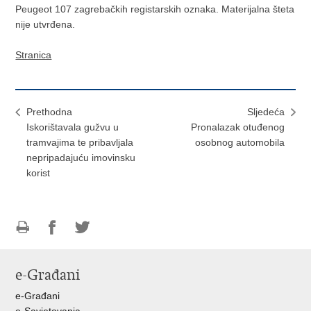
Peugeot 107 zagrebačkih registarskih oznaka. Materijalna šteta
nije utvrđena.
Stranica
Prethodna
Sljedeća
Iskorištavala gužvu u
Pronalazak otuđenog
tramvajima te pribavljala
osobnog automobila
nepripadajuću imovinsku
korist
Ispiši
Podijeli
Podijeli
stranicu
na
na
e-Građani
Facebooku
Twitteru
e-Građani