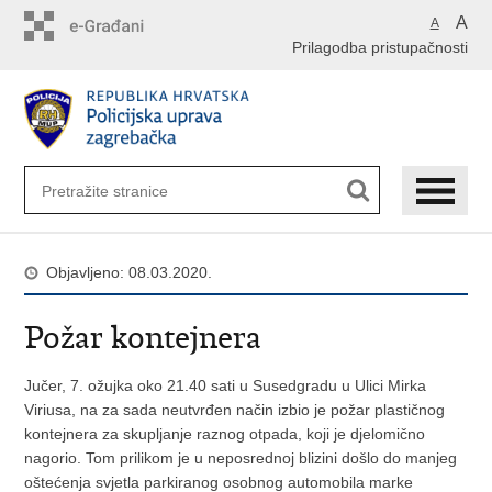
Preskoči
A
A
na
Prilagodba pristupačnosti
glavni
sadržaj
Objavljeno: 08.03.2020.
Požar kontejnera
Jučer, 7. ožujka oko 21.40 sati u Susedgradu u Ulici Mirka
Viriusa, na za sada neutvrđen način izbio je požar plastičnog
kontejnera za skupljanje raznog otpada, koji je djelomično
nagorio. Tom prilikom je u neposrednoj blizini došlo do manjeg
oštećenja svjetla parkiranog osobnog automobila marke