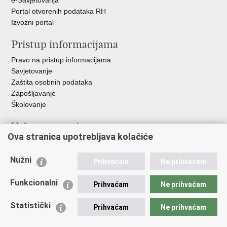
e-Savjetovanja
Portal otvorenih podataka RH
Izvozni portal
Pristup informacijama
Pravo na pristup informacijama
Savjetovanje
Zaštita osobnih podataka
Zapošljavanje
Školovanje
Važne poveznice
Ova stranica upotrebljava kolačiće
Ministarstvo unutarnjih poslova
Sindikati
Nužni
Prihvaćam
Ne prihvaćam
Udruge
Dom zdravlja MUP-a
Funkcionalni
Prihvaćam
Ne prihvaćam
Policijska akademija
Muzej policije
Statistički
Prihvaćam
Ne prihvaćam
Zaklada policijske solidarnosti
Centar za forenzična ispitivanja, istraživanja i vještačenja "Ivan