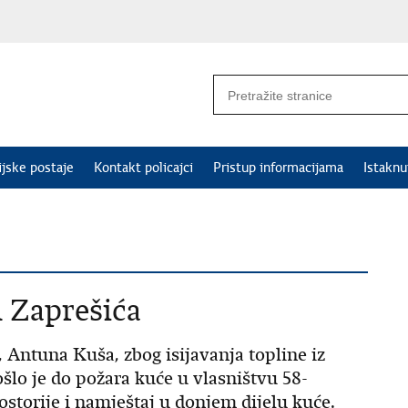
ijske postaje
Kontakt policajci
Pristup informacijama
Istakn
 Zaprešića
e, Antuna Kuša, zbog isijavanja topline iz
ošlo je do požara kuće u vlasništvu 58-
ostorije i namještaj u donjem dijelu kuće.