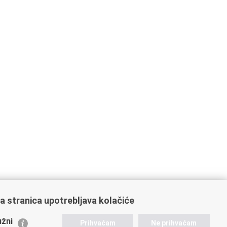
a stranica upotrebljava kolačiće
ažne poveznice
žni
Prihvaćam
Ne prihvaćam
istarstvo unutarnjih poslova