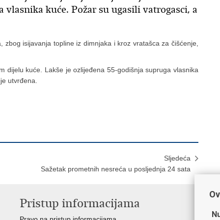
 vlasnika kuće. Požar su ugasili vatrogasci, a
 zbog isijavanja topline iz dimnjaka i kroz vratašca za čišćenje,
em dijelu kuće. Lakše je ozlijeđena 55-godišnja supruga vlasnika
nije utvrđena.
Sljedeća
Sažetak prometnih nesreća u posljednja 24 sata
Ov
Pristup informacijama
V
Nu
Pravo na pristup informacijama
Min