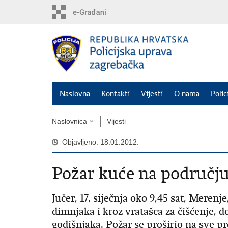
Preskoči
na
glavni
sadržaj
Naslovna
Kontakti
Vijesti
O nama
Polic
Naslovnica
Vijesti
Objavljeno: 18.01.2012.
Požar kuće na području
Jučer, 17. siječnja oko 9,45 sat, Merenj
dimnjaka i kroz vratašca za čišćenje, d
godišnjaka. Požar se proširio na sve pr