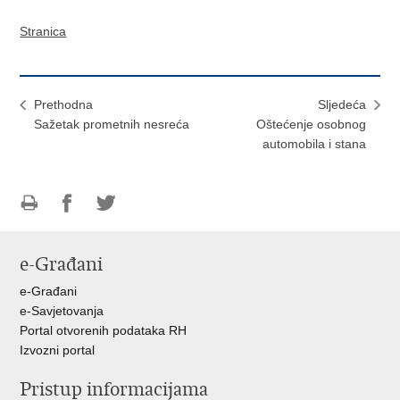
Stranica
Prethodna
Sljedeća
Sažetak prometnih nesreća
Oštećenje osobnog
automobila i stana
Ispiši
Podijeli
Podijeli
stranicu
na
na
e-Građani
Facebooku
Twitteru
e-Građani
e-Savjetovanja
Portal otvorenih podataka RH
Izvozni portal
Pristup informacijama