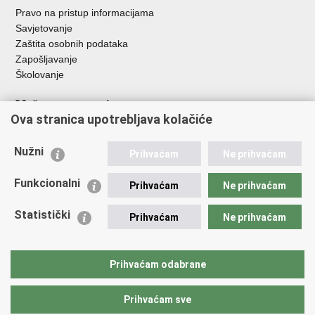
Pravo na pristup informacijama
Savjetovanje
Zaštita osobnih podataka
Zapošljavanje
Školovanje
Važne poveznice
Ova stranica upotrebljava kolačiće
Ministarstvo unutarnjih poslova
Sindikati
Nužni
Prihvaćam
Ne prihvaćam
Udruge
Dom zdravlja MUP-a
Funkcionalni
Prihvaćam
Ne prihvaćam
Policijska akademija
Muzej policije
Statistički
Prihvaćam
Ne prihvaćam
Zaklada policijske solidarnosti
Centar za forenzična ispitivanja, istraživanja i vještačenja "Ivan
Vučetić"
Prihvaćam odabrane
Policijske uprave
Prihvaćam sve