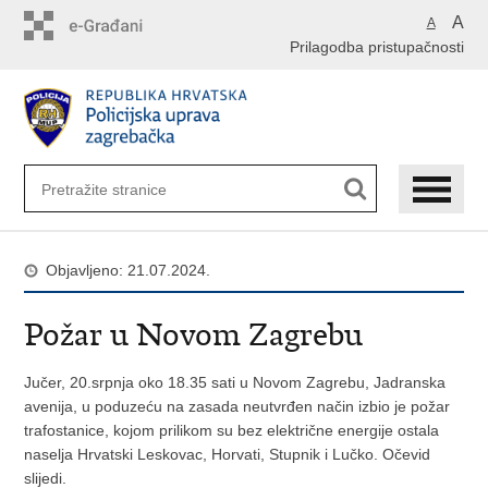
Preskoči
A
A
na
Prilagodba pristupačnosti
glavni
sadržaj
Objavljeno: 21.07.2024.
Požar u Novom Zagrebu
Jučer, 20.srpnja oko 18.35 sati u Novom Zagrebu, Jadranska
avenija, u poduzeću na zasada neutvrđen način izbio je požar
trafostanice, kojom prilikom su bez električne energije ostala
naselja Hrvatski Leskovac, Horvati, Stupnik i Lučko. Očevid
slijedi.