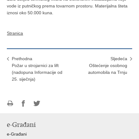
vode iz putničkog prema tovarnom prostoru. Materijalna šteta
iznosi oko 50.000 kuna.
Stranica
Prethodna
Sljedeća
Požar u strojarnici za lift
Oštećenje osobnog
(nadopuna Informacije od
automobila na Trnju
25. siječnja)
Ispiši
Podijeli
Podijeli
stranicu
na
na
e-Građani
Facebooku
Twitteru
e-Građani