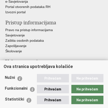
e-Savjetovanja
Portal otvorenih podataka RH
Izvozni portal
Pristup informacijama
Pravo na pristup informacijama
Savjetovanje
Zaštita osobnih podataka
Zapošljavanje
Školovanje
Važne poveznice
Ova stranica upotrebljava kolačiće
Ministarstvo unutarnjih poslova
Sindikati
Nužni
Prihvaćam
Ne prihvaćam
Udruge
Dom zdravlja MUP-a
Funkcionalni
Prihvaćam
Ne prihvaćam
Policijska akademija
Muzej policije
Statistički
Prihvaćam
Ne prihvaćam
Zaklada policijske solidarnosti
Centar za forenzična ispitivanja, istraživanja i vještačenja "Ivan