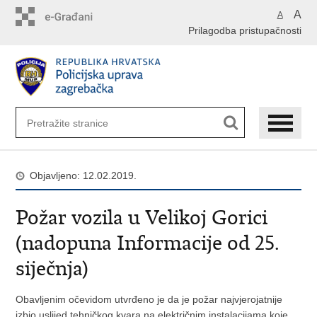
Preskoči
A
A
na
Prilagodba pristupačnosti
glavni
sadržaj
Objavljeno: 12.02.2019.
Požar vozila u Velikoj Gorici
(nadopuna Informacije od 25.
siječnja)
Obavljenim očevidom utvrđeno je da je požar najvjerojatnije
izbio uslijed tehničkog kvara na električnim instalacijama koje