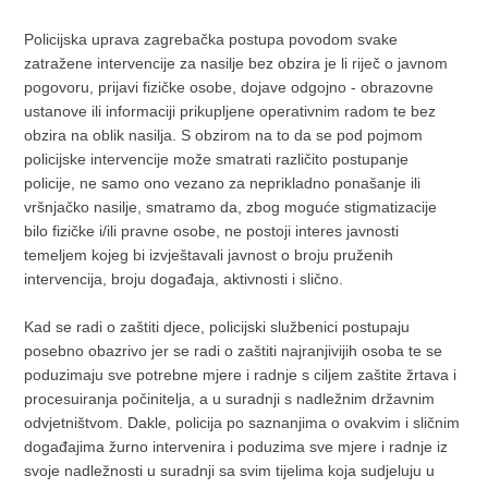
Policijska uprava zagrebačka postupa povodom svake
zatražene intervencije za nasilje bez obzira je li riječ o javnom
pogovoru, prijavi fizičke osobe, dojave odgojno - obrazovne
ustanove ili informaciji prikupljene operativnim radom te bez
obzira na oblik nasilja. S obzirom na to da se pod pojmom
policijske intervencije može smatrati različito postupanje
policije, ne samo ono vezano za neprikladno ponašanje ili
vršnjačko nasilje, smatramo da, zbog moguće stigmatizacije
bilo fizičke i/ili pravne osobe, ne postoji interes javnosti
temeljem kojeg bi izvještavali javnost o broju pruženih
intervencija, broju događaja, aktivnosti i slično.
Kad se radi o zaštiti djece, policijski službenici postupaju
posebno obazrivo jer se radi o zaštiti najranjivijih osoba te se
poduzimaju sve potrebne mjere i radnje s ciljem zaštite žrtava i
procesuiranja počinitelja, a u suradnji s nadležnim državnim
odvjetništvom. Dakle, policija po saznanjima o ovakvim i sličnim
događajima žurno intervenira i poduzima sve mjere i radnje iz
svoje nadležnosti u suradnji sa svim tijelima koja sudjeluju u