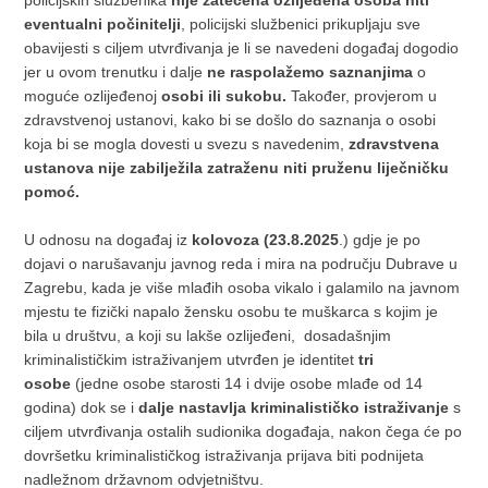
eventualni počinitelji
, policijski službenici prikupljaju sve
obavijesti s ciljem utvrđivanja je li se navedeni događaj dogodio
jer u ovom trenutku i dalje
ne raspolažemo saznanjima
o
moguće ozlijeđenoj
osobi ili sukobu.
Također, provjerom u
zdravstvenoj ustanovi, kako bi se došlo do saznanja o osobi
koja bi se mogla dovesti u svezu s navedenim,
zdravstvena
ustanova nije zabilježila zatraženu niti pruženu liječničku
pomoć.
U odnosu na događaj iz
kolovoza (23.8.2025
.) gdje je po
dojavi o narušavanju javnog reda i mira na području Dubrave u
Zagrebu, kada je više mlađih osoba vikalo i galamilo na javnom
mjestu te fizički napalo žensku osobu te muškarca s kojim je
bila u društvu, a koji su lakše ozlijeđeni, dosadašnjim
kriminalističkim istraživanjem utvrđen je identitet
tri
osobe
(jedne osobe starosti 14 i dvije osobe mlađe od 14
godina) dok se i
dalje nastavlja kriminalističko istraživanje
s
ciljem utvrđivanja ostalih sudionika događaja, nakon čega će po
dovršetku kriminalističkog istraživanja prijava biti podnijeta
nadležnom državnom odvjetništvu.