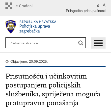
Preskoči
A
A
na
Prilagodba pristupačnosti
glavni
sadržaj
Objavljeno: 20.09.2025.
Prisutnošću i učinkovitim
postupanjem policijskih
službenika, spriječena moguća
protupravna ponašanja