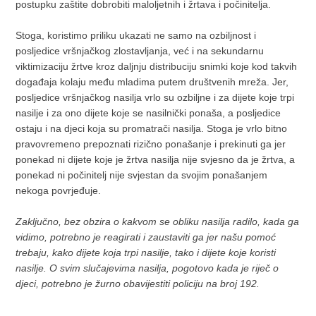
postupku zaštite dobrobiti maloljetnih i žrtava i počinitelja.
Stoga, koristimo priliku ukazati ne samo na ozbiljnost i
posljedice vršnjačkog zlostavljanja, već i na sekundarnu
viktimizaciju žrtve kroz daljnju distribuciju snimki koje kod takvih
događaja kolaju među mladima putem društvenih mreža. Jer,
posljedice vršnjačkog nasilja vrlo su ozbiljne i za dijete koje trpi
nasilje i za ono dijete koje se nasilnički ponaša, a posljedice
ostaju i na djeci koja su promatrači nasilja. Stoga je vrlo bitno
pravovremeno prepoznati rizično ponašanje i prekinuti ga jer
ponekad ni dijete koje je žrtva nasilja nije svjesno da je žrtva, a
ponekad ni počinitelj nije svjestan da svojim ponašanjem
nekoga povrjeđuje.
Zaključno, bez obzira o kakvom se obliku nasilja radilo, kada ga
vidimo, potrebno je reagirati i zaustaviti ga jer našu pomoć
trebaju, kako dijete koja trpi nasilje, tako i dijete koje koristi
nasilje. O svim slučajevima nasilja, pogotovo kada je riječ o
djeci, potrebno je žurno obavijestiti policiju na broj 192.