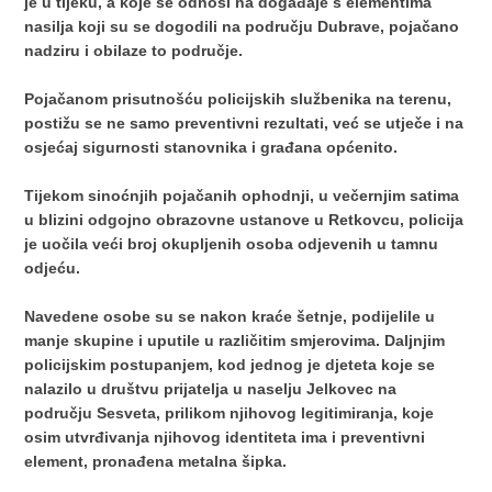
je u tijeku, a koje se odnosi na događaje s elementima
nasilja koji su se dogodili na području Dubrave, pojačano
nadziru i obilaze to područje.
Pojačanom prisutnošću policijskih službenika na terenu,
postižu se ne samo preventivni rezultati, već se utječe i na
osjećaj sigurnosti stanovnika i građana općenito.
Tijekom sinoćnjih pojačanih ophodnji, u večernjim satima
u blizini odgojno obrazovne ustanove u Retkovcu, policija
je uočila veći broj okupljenih osoba odjevenih u tamnu
odjeću.
Navedene osobe su se nakon kraće šetnje, podijelile u
manje skupine i uputile u različitim smjerovima. Daljnjim
policijskim postupanjem, kod jednog je djeteta koje se
nalazilo u društvu prijatelja u naselju Jelkovec na
području Sesveta, prilikom njihovog legitimiranja, koje
osim utvrđivanja njihovog identiteta ima i preventivni
element, pronađena metalna šipka.