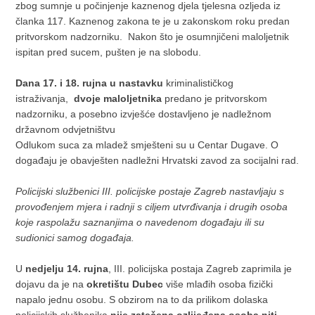
zbog sumnje u počinjenje kaznenog djela tjelesna ozljeda iz
članka 117. Kaznenog zakona te je u zakonskom roku predan
pritvorskom nadzorniku. Nakon što je osumnjičeni maloljetnik
ispitan pred sucem, pušten je na slobodu.
Dana 17. i 18. rujna u nastavku
kriminalističkog
istraživanja,
dvoje maloljetnika
predano je pritvorskom
nadzorniku, a posebno izvješće dostavljeno je nadležnom
državnom odvjetništvu
Odlukom suca za mladež smješteni su u Centar Dugave. O
događaju je obavješten nadležni Hrvatski zavod za socijalni rad.
Policijski službenici III. policijske postaje Zagreb nastavljaju s
provođenjem mjera i radnji s ciljem utvrđivanja i drugih osoba
koje raspolažu saznanjima o navedenom događaju ili su
sudionici samog događaja.
U
nedjelju 14. rujna
, III. policijska postaja Zagreb zaprimila je
dojavu da je na
okretištu Dubec
više mlađih osoba fizički
napalo jednu osobu. S obzirom na to da prilikom dolaska
policijskih službenika
nije zatečena ozlijeđena osoba niti