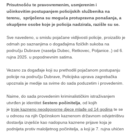
Prisutnošću te pravovremenim, usmjerenim i
učinkovitim postupanjem policijskih službenika na
terenu, spriječena su moguća protupravna ponašanja, a
okupljene osobe koje je policija nadzirala, razišle su se.
Sve navedeno, u smislu pojačane vidljivosti policije, proizašlo je
odmah po saznanjima o događajima fizičkih sukoba na
području Dubrave (naselja Dubec, Retkovec, Poljanice..) od 6.
rujna 2025. u popodnevnim satima.
Vezano za događaje koji su prethodili pojačanom postupanju
policije na području Dubrave, Policijska uprava zagrebačka
upoznala je medije sa svime do sada poduzetim i provedenim.
Naime, do sada provedenim kriminalističkim istraživanjem
utvrđen je identitet
šestero počinitelja
, od kojih
je
troje kazneno neodgovorne djece mlađe od 14 godina
te se
u odnosu na njih Općinskom kaznenom državnom odvjetništvu
dostavlja izvješće kao nadopuna kaznene prijave koja je
podnijeta protiv maloljetnog počinitelja, a koji je 7. rujna uhićen