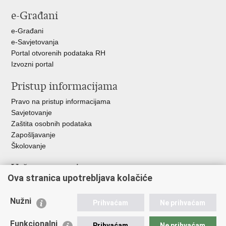
stranicu
na
na
e-Građani
Facebooku
Twitteru
e-Građani
e-Savjetovanja
Portal otvorenih podataka RH
Izvozni portal
Pristup informacijama
Pravo na pristup informacijama
Savjetovanje
Zaštita osobnih podataka
Zapošljavanje
Školovanje
Važne poveznice
Ova stranica upotrebljava kolačiće
Ministarstvo unutarnjih poslova
Sindikati
Nužni
Prihvaćam
Ne prihvaćam
Udruge
Dom zdravlja MUP-a
Funkcionalni
Prihvaćam
Ne prihvaćam