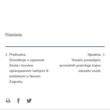
Priopćenja
Prethodna
Sljedeća
Dovođenje u opasnost
Vozaču ponavljaču
života i imovine
prometnih prekršaja trajno
općeopasnom radnjom ili
oduzeto vozilo
sredstvom u Novom
Zagrebu
Ispiši
Podijeli
Podijeli