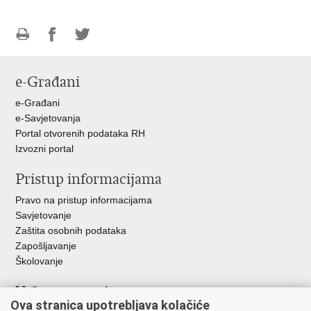
Ispiši
Podijeli
Podijeli
stranicu
na
na
e-Građani
Facebooku
Twitteru
e-Građani
e-Savjetovanja
Portal otvorenih podataka RH
Izvozni portal
Pristup informacijama
Pravo na pristup informacijama
Savjetovanje
Zaštita osobnih podataka
Zapošljavanje
Školovanje
Važne poveznice
Ova stranica upotrebljava kolačiće