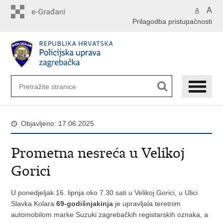
Preskoči
A
A
na
Prilagodba pristupačnosti
glavni
sadržaj
Objavljeno: 17.06.2025.
Prometna nesreća u Velikoj
Gorici
U ponedjeljak 16. lipnja oko 7.30 sati u Velikoj Gorici, u Ulici
Slavka Kolara
69-godišnjakinja
je upravljala teretnim
automobilom marke Suzuki zagrebačkih registarskih oznaka, a