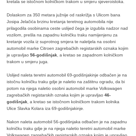
kretala se istočnom kolničkom trakom u smjeru sjeveroistoka.
Dolaskom za 350 metara južnije od raskrižja s Ulicom bana
Josipa Jelačića brzinu kretanja teretnog automobila nije
prilagodila osobinama ceste uslijed čega je izgubila nadzor nad
vozilom, prešla na zapadnu kolničku traku namijenjenu za
kretanje vozila iz suprotnog smjera te naletjela na osobni
automobil marke Citroen zagrebačkih registarskih oznaka kojim
je upravljao
56-godišnjak
, a kretao se zapadnom kolničkom
trakom u smjeru juga.
Uslijed naleta teretni automobil 69-godišnjakinje odbačen je na
istočnu kolničku traku gdje je naletio na zaštitnu ogradu, da bi
potom na njega naletio osobni automobil marke Volkswagen
zagrebačkih registarskih oznaka kojim je upravljao
46-
godišnjak
, a kretao se istočnom kolničkom trakom kolnika
Ulice Slavka Kolara iza 69-godišnjakinje.
Nakon naleta automobil 56-godišnjaka odbačen je na zapadnu
kolničku traku gdje je na njega naletio teretni automobil marke
Volkswagen zagrebačkih registarskih oznaka kojim je upravljao