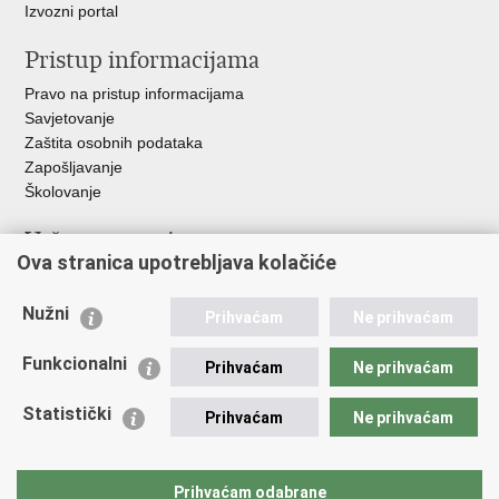
Izvozni portal
Pristup informacijama
Pravo na pristup informacijama
Savjetovanje
Zaštita osobnih podataka
Zapošljavanje
Školovanje
Važne poveznice
Ova stranica upotrebljava kolačiće
Ministarstvo unutarnjih poslova
Sindikati
Nužni
Prihvaćam
Ne prihvaćam
Udruge
Dom zdravlja MUP-a
Funkcionalni
Prihvaćam
Ne prihvaćam
Policijska akademija
Muzej policije
Statistički
Prihvaćam
Ne prihvaćam
Zaklada policijske solidarnosti
Centar za forenzična ispitivanja, istraživanja i vještačenja "Ivan
Vučetić"
Prihvaćam odabrane
Policijske uprave