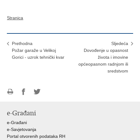
Stranica
Prethodna
Sljedeća
Požar garaže u Velikoj
Dovođenje u opasnost
Gorici - uzrok tehnički kvar
života i imovine
općeopasnom radnjom ili
sredstvom
Ispiši
Podijeli
Podijeli
stranicu
na
na
e-Građani
Facebooku
Twitteru
e-Građani
e-Savjetovanja
Portal otvorenih podataka RH