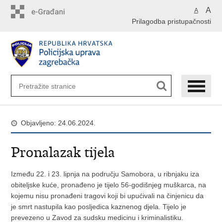
Preskoči
A
A
na
Prilagodba pristupačnosti
glavni
sadržaj
Objavljeno: 24.06.2024.
Pronalazak tijela
Između 22. i 23. lipnja na području Samobora, u ribnjaku iza
obiteljske kuće, pronađeno je tijelo 56-godišnjeg muškarca, na
kojemu nisu pronađeni tragovi koji bi upućivali na činjenicu da
je smrt nastupila kao posljedica kaznenog djela. Tijelo je
prevezeno u Zavod za sudsku medicinu i kriminalistiku.