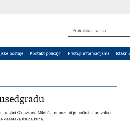
ijske postaje
Kontakt policajci
Pristup informacijama
Istakn
Susedgradu
u Ulici Oktavijana Miletića, nepoznati je počinitelj provalio u
iše desetaka tisuća kuna.