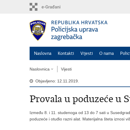
Preskoči
na
glavni
sadržaj
Naslovna
Kontakti
Vijesti
O nama
Polic
Naslovnica
Vijesti
Objavljeno: 12.11.2019.
Provala u poduzeće u 
Između 8. i 11. studenoga od 13 do 7 sati u Susedgradu, 
poduzeće i otuđio razni alat. Materijalna šteta iznosi v