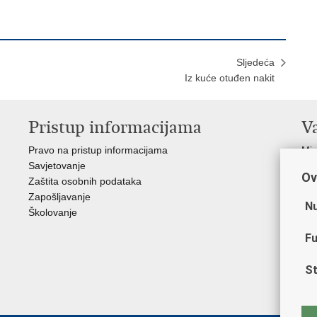
Sljedeća
Iz kuće otuđen nakit
Pristup informacijama
V
Pravo na pristup informacijama
Min
Savjetovanje
Sin
Ov
Zaštita osobnih podataka
Ud
Zapošljavanje
Dom
Nu
Školovanje
Pol
Muz
Fu
Zak
Cen
St
"Iv
Pol