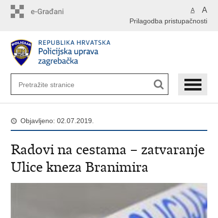
Preskoči
A
A
na
Prilagodba pristupačnosti
glavni
sadržaj
Objavljeno: 02.07.2019.
Radovi na cestama – zatvaranje
Ulice kneza Branimira