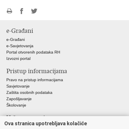
Ispiši
Podijeli
Podijeli
stranicu
na
na
e-Građani
Facebooku
Twitteru
e-Građani
e-Savjetovanja
Portal otvorenih podataka RH
Izvozni portal
Pristup informacijama
Pravo na pristup informacijama
Savjetovanje
Zaštita osobnih podataka
Zapošljavanje
Školovanje
Važne poveznice
Ova stranica upotrebljava kolačiće
Ministarstvo unutarnjih poslova