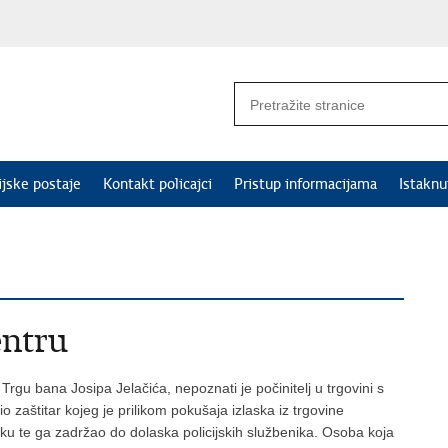
ijske postaje
Kontakt policajci
Pristup informacijama
Istakn
entru
Trgu bana Josipa Jelačića, nepoznati je počinitelj u trgovini s
o zaštitar kojeg je prilikom pokušaja izlaska iz trgovine
asku te ga zadržao do dolaska policijskih službenika. Osoba koja