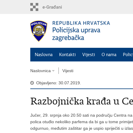
Preskoči
na
glavni
sadržaj
Naslovna
Kontakti
Vijesti
O nama
Polic
Naslovnica
Vijesti
Objavljeno: 30.07.2019.
Razbojnička krađa u C
Jučer, 29. srpnja oko 20.50 sati na području Centra na 
polica otuđio nekoliko parfema da bi ga u tome primijeti
odgurnuo, međutim zaštitar ga je uspio spriječiti u izl