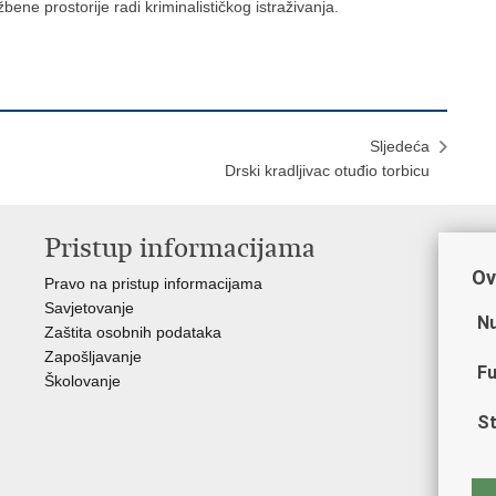
ne prostorije radi kriminalističkog istraživanja.
Sljedeća
Drski kradljivac otuđio torbicu
Pristup informacijama
V
Ov
Pravo na pristup informacijama
Min
Savjetovanje
Sin
Nu
Zaštita osobnih podataka
Ud
Zapošljavanje
Dom
Fu
Školovanje
Pol
Muz
St
Zak
Cen
"Iv