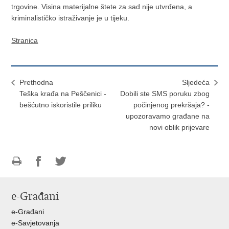
trgovine. Visina materijalne štete za sad nije utvrđena, a
kriminalističko istraživanje je u tijeku.
Stranica
Prethodna
Sljedeća
Teška krađa na Peščenici -
Dobili ste SMS poruku zbog
bešćutno iskoristile priliku
počinjenog prekršaja? -
upozoravamo građane na
novi oblik prijevare
Ispiši
Podijeli
Podijeli
stranicu
na
na
e-Građani
Facebooku
Twitteru
e-Građani
e-Savjetovanja