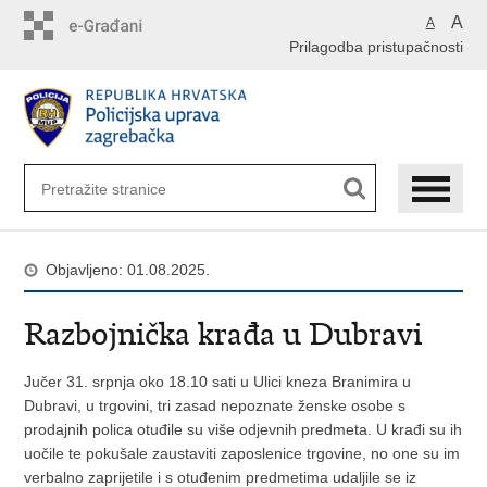
Preskoči
A
A
na
Prilagodba pristupačnosti
glavni
sadržaj
Objavljeno: 01.08.2025.
Razbojnička krađa u Dubravi
Jučer 31. srpnja oko 18.10 sati u Ulici kneza Branimira u
Dubravi, u trgovini, tri zasad nepoznate ženske osobe s
prodajnih polica otuđile su više odjevnih predmeta. U krađi su ih
uočile te pokušale zaustaviti zaposlenice trgovine, no one su im
verbalno zaprijetile i s otuđenim predmetima udaljile se iz