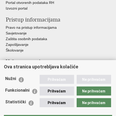
Portal otvorenih podataka RH
Izvozni portal
Pristup informacijama
Pravo na pristup informacijama
Savjetovanje
Zaštita osobnih podataka
Zapošljavanje
Školovanje
Važne poveznice
Ova stranica upotrebljava kolačiće
Ministarstvo unutarnjih poslova
Sindikati
Nužni
Prihvaćam
Ne prihvaćam
Udruge
Dom zdravlja MUP-a
Funkcionalni
Prihvaćam
Ne prihvaćam
Policijska akademija
Muzej policije
Statistički
Prihvaćam
Ne prihvaćam
Zaklada policijske solidarnosti
Centar za forenzična ispitivanja, istraživanja i vještačenja "Ivan
Vučetić"