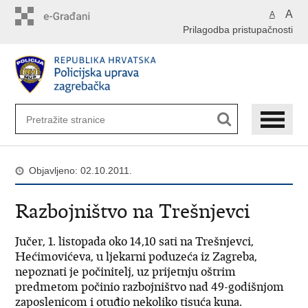
Preskoči
A
A
na
Prilagodba pristupačnosti
glavni
sadržaj
Objavljeno: 02.10.2011.
Razbojništvo na Trešnjevci
Jučer, 1. listopada oko 14,10 sati na Trešnjevci,
Hećimovićeva, u ljekarni poduzeća iz Zagreba,
nepoznati je počinitelj, uz prijetnju oštrim
predmetom počinio razbojništvo nad 49-godišnjom
zaposlenicom i otuđio nekoliko tisuća kuna.