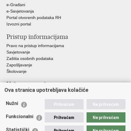
e-Građani
e-Savjetovanja
Portal otvorenih podataka RH
Izvozni portal
Pristup informacijama
Pravo na pristup informacijama
Savjetovanje
Zaštita osobnih podataka
Zapošljavanje
Školovanje
Važne poveznice
Ova stranica upotrebljava kolačiće
Ministarstvo unutarnjih poslova
Sindikati
Nužni
Prihvaćam
Ne prihvaćam
Udruge
Dom zdravlja MUP-a
Funkcionalni
Prihvaćam
Ne prihvaćam
Policijska akademija
Muzej policije
Statistički
Prihvaćam
Ne prihvaćam