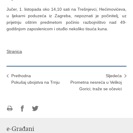
Jučer, 1. listopada oko 14,10 sati na Trešnjevci, Hećimovićeva,
u ljekarni poduzeća iz Zagreba, nepoznati je počinitelj, uz
prijetnju oštrim predmetom počinio razbojništvo nad 49-
godišnjom zaposlenicom i otuđio nekoliko tisuća kuna.
Stranica
Prethodna
Sljedeća
Pokušaj ubojstva na Trnju
Prometna nesreća u Velikoj
Gorici; traže se očevici
Ispiši
Podijeli
Podijeli
stranicu
na
na
e-Građani
Facebooku
Twitteru