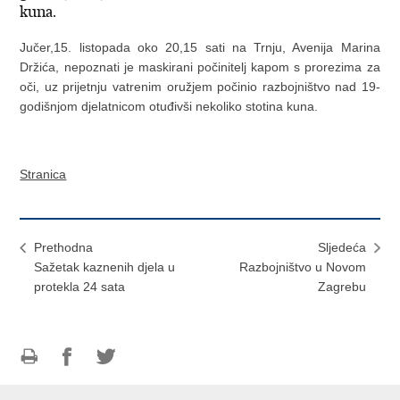
kuna.
Jučer,15. listopada oko 20,15 sati na Trnju, Avenija Marina
Držića, nepoznati je maskirani počinitelj kapom s prorezima za
oči, uz prijetnju vatrenim oružjem počinio razbojništvo nad 19-
godišnjom djelatnicom otuđivši nekoliko stotina kuna.
Stranica
Prethodna
Sljedeća
Sažetak kaznenih djela u
Razbojništvo u Novom
protekla 24 sata
Zagrebu
Ispiši
Podijeli
Podijeli
stranicu
na
na