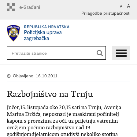
Preskoči
A
A
na
Prilagodba pristupačnosti
glavni
sadržaj
Objavljeno: 16.10.2011.
Razbojništvo na Trnju
Jučer,15. listopada oko 20,15 sati na Trnju, Avenija
Marina Držića, nepoznati je maskirani počinitelj
kapom s prorezima za oči, uz prijetnju vatrenim
oružjem počinio razbojništvo nad 19-
godišnjomdjelatnicom otuđivši nekoliko stotina