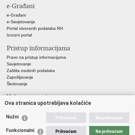
e-Građani
Facebooku
Twitteru
e-Građani
e-Savjetovanja
Portal otvorenih podataka RH
Izvozni portal
Pristup informacijama
Pravo na pristup informacijama
Savjetovanje
Zaštita osobnih podataka
Zapošljavanje
Školovanje
Važne poveznice
Ova stranica upotrebljava kolačiće
Ministarstvo unutarnjih poslova
Sindikati
Nužni
Prihvaćam
Ne prihvaćam
Udruge
Dom zdravlja MUP-a
Funkcionalni
Prihvaćam
Ne prihvaćam
Policijska akademija