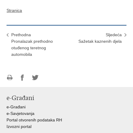
Stranica
Prethodna
Sljedeća
Pronalazak prethodno
Sažetak kaznenih djela
otuđenog teretnog
automobila
Ispiši
Podijeli
Podijeli
stranicu
na
na
e-Građani
Facebooku
Twitteru
e-Građani
e-Savjetovanja
Portal otvorenih podataka RH
Izvozni portal