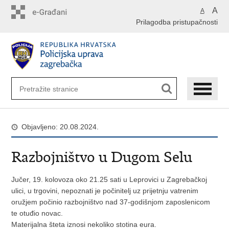
Preskoči
A
A
na
Prilagodba pristupačnosti
glavni
sadržaj
Objavljeno: 20.08.2024.
Razbojništvo u Dugom Selu
Jučer, 19. kolovoza oko 21.25 sati u Leprovici u Zagrebačkoj
ulici, u trgovini, nepoznati je počinitelj uz prijetnju vatrenim
oružjem počinio razbojništvo nad 37-godišnjom zaposlenicom
te otuđio novac.
Materijalna šteta iznosi nekoliko stotina eura.