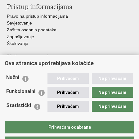
Pristup informacijama
Pravo na pristup informacijama
Savjetovanje
Zaštita osobnih podataka
Zapošljavanje
Školovanje
Važne poveznice
Ova stranica upotrebljava kolačiće
Ministarstvo unutarnjih poslova
Sindikati
Nužni
Prihvaćam
Ne prihvaćam
Udruge
Dom zdravlja MUP-a
Funkcionalni
Prihvaćam
Ne prihvaćam
Policijska akademija
Muzej policije
Statistički
Prihvaćam
Ne prihvaćam
Zaklada policijske solidarnosti
Centar za forenzična ispitivanja, istraživanja i vještačenja "Ivan
Vučetić"
Prihvaćam odabrane
Policijske uprave