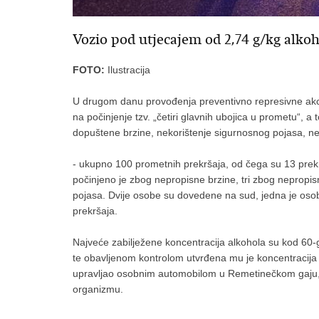
Vozio pod utjecajem od 2,74 g/kg alko
FOTO:
Ilustracija
U drugom danu provođenja preventivno represivne akc
na počinjenje tzv. „četiri glavnih ubojica u prometu“, a
dopuštene brzine, nekorištenje sigurnosnog pojasa, nep
- ukupno 100 prometnih prekršaja, od čega su 13 prekrš
počinjeno je zbog nepropisne brzine, tri zbog nepropis
pojasa. Dvije osobe su dovedene na sud, jedna je osob
prekršaja.
Najveće zabilježene koncentracija alkohola su kod 60-g
te obavljenom kontrolom utvrđena mu je koncentracija 
upravljao osobnim automobilom u Remetinečkom gaju, 
organizmu.