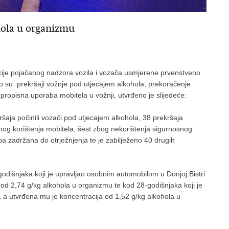
hola u organizmu
ije pojačanog nadzora vozila i vozača usmjerene prvenstveno
 to su: prekršaji vožnje pod utjecajem alkohola, prekoračenje
ropisna uporaba mobitela u vožnji, utvrđeno je slijedeće:
aja počinili vozači pod utjecajem alkohola, 38 prekršaja
nog korištenja mobitela, šest zbog nekorištenja sigurnosnog
a zadržana do otrježnjenja te je zabilježeno 40 drugih
odišnjaka koji je upravljao osobnim automobilom u Donjoj Bistri
od 2,74 g/kg alkohola u organizmu te kod 28-godišnjaka koji je
a utvrđena mu je koncentracija od 1,52 g/kg alkohola u