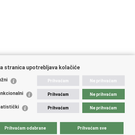
a stranica upotrebljava kolačiće
ažne poveznice
žni
Prihvaćam
Ne prihvaćam
istarstvo unutarnjih poslova
dikati
nkcionalni
Prihvaćam
Ne prihvaćam
ruge
 zdravlja MUP-a
atistički
Prihvaćam
Ne prihvaćam
icijska akademija
ej policije
lada policijske solidarnosti
Prihvaćam odabrane
Prihvaćam sve
tar za forenzična ispitivanja, istraživanja i vještačenja