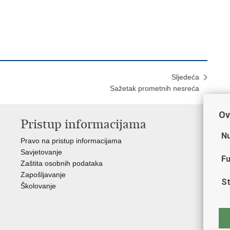
Sljedeća
Sažetak prometnih nesreća
Ov
Pristup informacijama
V
Nu
Pravo na pristup informacijama
Min
Savjetovanje
Sin
Fu
Zaštita osobnih podataka
Ud
Zapošljavanje
Dom
St
Školovanje
Pol
Muz
Zak
Cen