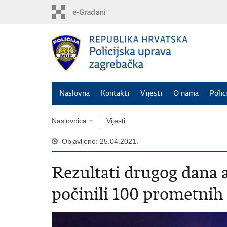
Preskoči
na
glavni
sadržaj
Naslovna
Kontakti
Vijesti
O nama
Polic
Naslovnica
Vijesti
Objavljeno: 25.04.2021.
Rezultati drugog dana 
počinili 100 prometnih