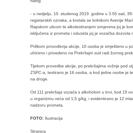
nalog.
- u nedjelju, 10. studenog 2019. godine u 3.55 sati, 3
registarskih oznaka, a kretala se kolnikom Avenije Ma
Rapskom ulicom te alkotestiranjem izmjerena joj je kon
isključena iz prometa i oduzeta joj je vozačka dozvola n
Prilikom provođenja akcije, 10 osoba je smješteno u po
uhićeno i privedeno na Prekršajni sud radi žurnog pre
Tijekom provedbe akcije, po prekršajima vožnje pod utje
ZSPC-a, testirano je 16 osoba, a kod jedne osobe je tes
na droge.
Od 111 prekršaja vozača s alkoholom u krvi, kod 19 vo
u organizmu veća od 1,5 g/kg, i evidentirano je 12 mla
nadzoru prometa.
FOTO:
Ilustracija
Stranica