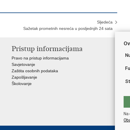
Sljedeća
Sažetak prometnih nesreća u posljednjih 24 sata
Ov
Pristup informacijama
V
Nu
Pravo na pristup informacijama
Min
Savjetovanje
Sin
Fu
Zaštita osobnih podataka
Ud
Zapošljavanje
Dom
St
Školovanje
Pol
Muz
Zak
Cen
"Iv
Na 
Pol
Oba