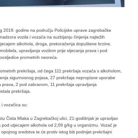
g 2019. godine na području Policijske uprave zagrebačke
adzora vozila i vozača na suzbijanju činjenja najtežih
utjecajem alkohola, droga, prekoračenja dopuštene brzine,
bitela, upravljanja vozilom prije stjecanja prava i pod
 posljedice prometnih nesreća.
rometnih prekršaja, od čega 111 prekršaja vozača s alkoholom,
štenja sigurnosnog pojasa, 27 prekršaja nepropisne uporabe
ja prava, 2 pod zabranom, 11 prekršaja upravljanja
ostala prekršaja.
 i vozačica su:
tu Čista Mlaka u Zagrebačkoj ulici, 21-godišnjak je upravljao
pod utjecajem alkohola od 2,09 g/kg u organizmu. Vozač je
pojnog sredstva te će protiv istog biti podnijet prekršajni