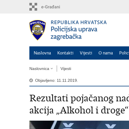
Preskoči
na
glavni
sadržaj
Naslovna
Kontakti
Vijesti
O nama
Polic
Naslovnica
Vijesti
Objavljeno: 11.11.2019.
Rezultati pojačanog nad
akcija „Alkohol i droge“