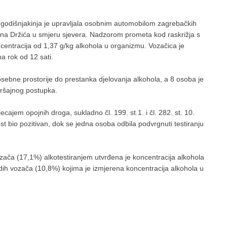
9-godišnjakinja je upravljala osobnim automobilom zagrebačkih
rina Držića u smjeru sjevera. Nadzorom prometa kod raskrižja s
centracija od 1,37 g/kg alkohola u organizmu. Vozačica je
a rok od 12 sati.
sebne prostorije do prestanka djelovanja alkohola, a 8 osoba je
kršajnog postupka.
cajem opojnih droga, sukladno čl. 199. st.1. i čl. 282. st. 10.
t bio pozitivan, dok se jedna osoba odbila podvrgnuti testiranju
zača (17,1%) alkotestiranjem utvrđena je koncentracija alkohola
dih vozača (10,8%) kojima je izmjerena koncentracija alkohola u