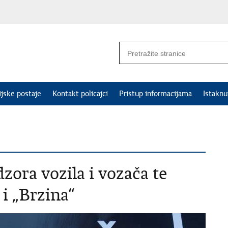
ijske postaje
Kontakt policajci
Pristup informacijama
Istakn
zora vozila i vozača te
 i „Brzina“