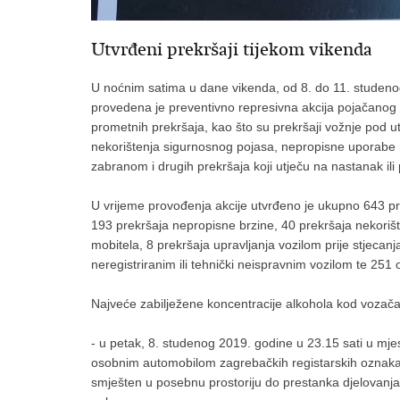
Utvrđeni prekršaji tijekom vikenda
U noćnim satima u dane vikenda, od 8. do 11. studeno
provedena je preventivno represivna akcija pojačanog n
prometnih prekršaja, kao što su prekršaji vožnje pod 
nekorištenja sigurnosnog pojasa, nepropisne uporabe mo
zabranom i drugih prekršaja koji utječu na nastanak ili
U vrijeme provođenja akcije utvrđeno je ukupno 643 p
193 prekršaja nepropisne brzine, 40 prekršaja nekori
mobitela, 8 prekršaja upravljanja vozilom prije stjecan
neregistriranim ili tehnički neispravnim vozilom te 251 
Najveće zabilježene koncentracije alkohola kod vozača
- u petak, 8. studenog 2019. godine u 23.15 sati u mjes
osobnim automobilom zagrebačkih registarskih oznaka 
smješten u posebnu prostoriju do prestanka djelovanja o