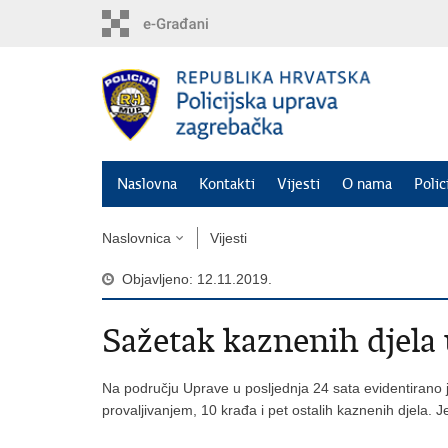
Preskoči
na
glavni
sadržaj
Naslovna
Kontakti
Vijesti
O nama
Polic
Naslovnica
Vijesti
Objavljeno: 12.11.2019.
Sažetak kaznenih djela 
Na području Uprave u posljednja 24 sata evidentirano j
provaljivanjem, 10 krađa i pet ostalih kaznenih djela. 