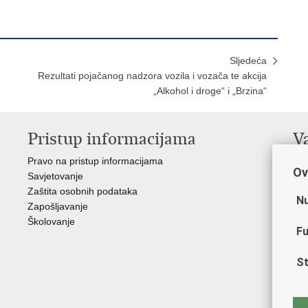
Sljedeća
Rezultati pojačanog nadzora vozila i vozača te akcija
„Alkohol i droge“ i „Brzina“
Pristup informacijama
V
Pravo na pristup informacijama
Min
Ov
Savjetovanje
Sin
Zaštita osobnih podataka
Ud
Nu
Zapošljavanje
Dom
Školovanje
Pol
Fu
Muz
Zak
St
Cen
"Iv
Pol