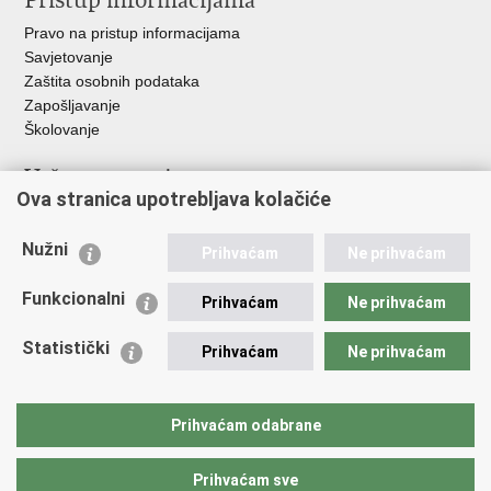
Pristup informacijama
Pravo na pristup informacijama
Savjetovanje
Zaštita osobnih podataka
Zapošljavanje
Školovanje
Važne poveznice
Ova stranica upotrebljava kolačiće
Ministarstvo unutarnjih poslova
Sindikati
Nužni
Prihvaćam
Ne prihvaćam
Udruge
Dom zdravlja MUP-a
Funkcionalni
Prihvaćam
Ne prihvaćam
Policijska akademija
Muzej policije
Statistički
Prihvaćam
Ne prihvaćam
Zaklada policijske solidarnosti
Centar za forenzična ispitivanja, istraživanja i vještačenja "Ivan
Vučetić"
Prihvaćam odabrane
Policijske uprave
Prihvaćam sve