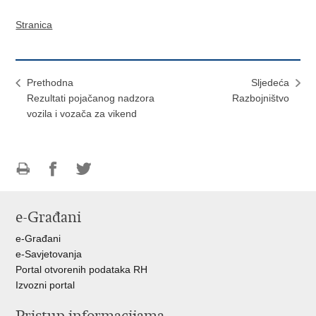
Stranica
Prethodna
Sljedeća
Rezultati pojačanog nadzora
Razbojništvo
vozila i vozača za vikend
Ispiši
Podijeli
Podijeli
stranicu
na
na
e-Građani
Facebooku
Twitteru
e-Građani
e-Savjetovanja
Portal otvorenih podataka RH
Izvozni portal