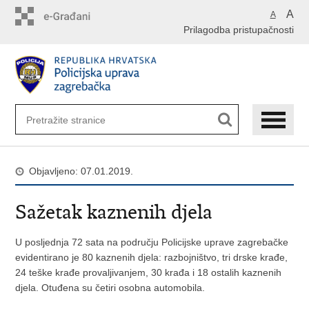
Preskoči
A
A
na
Prilagodba pristupačnosti
glavni
sadržaj
Objavljeno: 07.01.2019.
Sažetak kaznenih djela
U posljednja 72 sata na području Policijske uprave zagrebačke
evidentirano je 80 kaznenih djela: razbojništvo, tri drske krađe,
24 teške krađe provaljivanjem, 30 krađa i 18 ostalih kaznenih
djela. Otuđena su četiri osobna automobila.