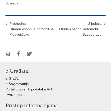
Stranica
Prethodna
Sljedeća
Otuđen osobni automobil na
Otuđen osobni automobil u
Medveščaku
Susedgradu
Ispiši
Podijeli
Podijeli
stranicu
na
na
e-Građani
Facebooku
Twitteru
e-Građani
e-Savjetovanja
Portal otvorenih podataka RH
Izvozni portal
Pristup informacijama