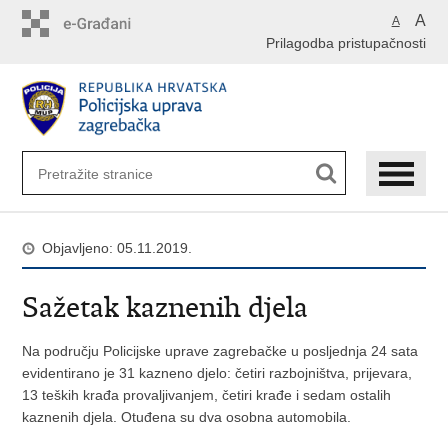
Preskoči
A
A
na
Prilagodba pristupačnosti
glavni
sadržaj
Objavljeno: 05.11.2019.
Sažetak kaznenih djela
Na području Policijske uprave zagrebačke u posljednja 24 sata
evidentirano je 31 kazneno djelo: četiri razbojništva, prijevara,
13 teških krađa provaljivanjem, četiri krađe i sedam ostalih
kaznenih djela. Otuđena su dva osobna automobila.