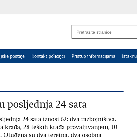
ijske postaje
Kontakt policajci
Pristup informacijama
Istakn
u posljednja 24 sata
ljednja 24 sata iznosi 62: dva razbojništva,
ka krađa, 28 teških krađa provaljivanjem, 10
a. Otuđena su dva teretna, dva osobna