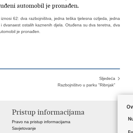
 otuđeni automobil je pronađen.
 iznosi 62: dva razbojništva, jedna teška tjelesna ozljeda, jedna
 i dvanaest ostalih kaznenih djela. Otuđena su dva teretna, dva
automobil je pronađen.
Sljedeća
Razbojništvo u parku "Ribnjak"
Ov
Pristup informacijama
V
Nu
Pravo na pristup informacijama
Min
Savjetovanje
Sin
Fu