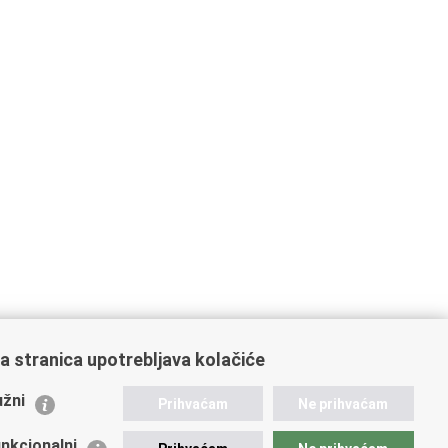
a stranica upotrebljava kolačiće
ažne poveznice
žni
Prihvaćam
Ne prihvaćam
istarstvo unutarnjih poslova
dikati
nkcionalni