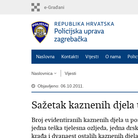
Preskoči
na
glavni
sadržaj
Naslovna
Kontakti
Vijesti
O nama
Polic
Naslovnica
Vijesti
Objavljeno: 06.10.2011.
Sažetak kaznenih djela 
Broj evidentiranih kaznenih djela u pos
jedna teška tjelesna ozljeda, jedna drs
krađa i dvanaest ostalih kaznenih djel