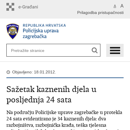
Preskoči
A
A
na
Prilagodba pristupačnosti
glavni
sadržaj
Objavljeno: 18.01.2012.
Sažetak kaznenih djela u
posljednja 24 sata
Na području Policijske uprave zagrebačke u protekla
24 sata evidentirano je 34 kaznenih djela: dva
razbojništva, razbojnička krađa, teška tjelesna