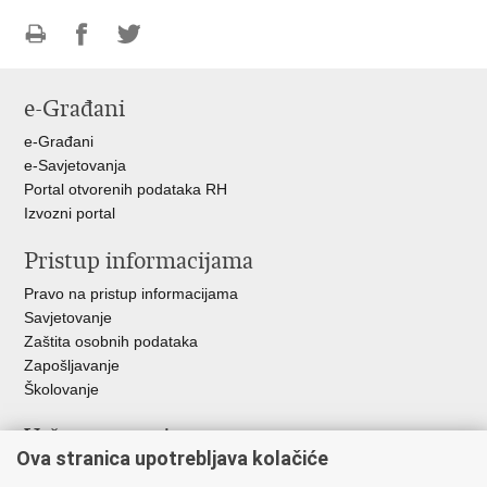
Ispiši
Podijeli
Podijeli
stranicu
na
na
e-Građani
Facebooku
Twitteru
e-Građani
e-Savjetovanja
Portal otvorenih podataka RH
Izvozni portal
Pristup informacijama
Pravo na pristup informacijama
Savjetovanje
Zaštita osobnih podataka
Zapošljavanje
Školovanje
Važne poveznice
Ova stranica upotrebljava kolačiće
Ministarstvo unutarnjih poslova