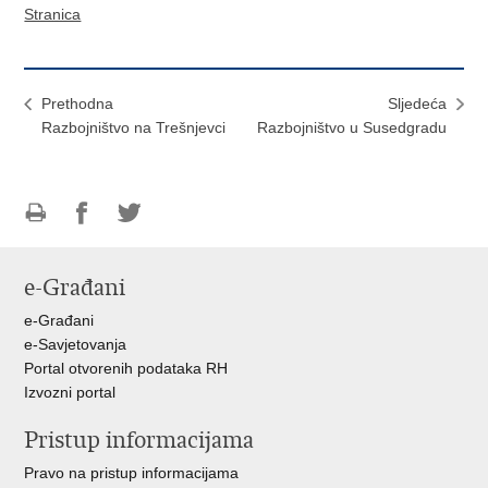
Stranica
Prethodna
Sljedeća
Razbojništvo na Trešnjevci
Razbojništvo u Susedgradu
Ispiši
Podijeli
Podijeli
stranicu
na
na
e-Građani
Facebooku
Twitteru
e-Građani
e-Savjetovanja
Portal otvorenih podataka RH
Izvozni portal
Pristup informacijama
Pravo na pristup informacijama