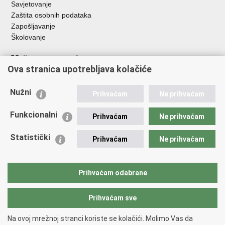
Savjetovanje
Zaštita osobnih podataka
Zapošljavanje
Školovanje
Važne poveznice
Ova stranica upotrebljava kolačiće
Ministarstvo unutarnjih poslova
Sindikati
Nužni
Prihvaćam
Ne prihvaćam
Udruge
Dom zdravlja MUP-a
Funkcionalni
Prihvaćam
Ne prihvaćam
Policijska akademija
Muzej policije
Statistički
Prihvaćam
Ne prihvaćam
Zaklada policijske solidarnosti
Centar za forenzična ispitivanja, istraživanja i vještačenja "Ivan
Vučetić"
Prihvaćam odabrane
Policijske uprave
Prihvaćam sve
Povratak na vrh
Na ovoj mrežnoj stranci koriste se kolačići. Molimo Vas da