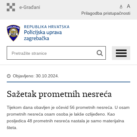
Preskoči
A
A
na
Prilagodba pristupačnosti
glavni
sadržaj
Objavljeno: 30.10.2024.
Sažetak prometnih nesreća
Tijekom dana obavljen je očevid 56 prometnih nesreća. U osam
prometnih nesreća osam osoba je lakše ozlijeđeno. Kao
posljedica 48 prometnih nesreća nastala je samo materijalna
šteta.