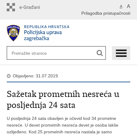
Preskoči
A
A
na
Prilagodba pristupačnosti
glavni
sadržaj
Objavljeno: 31.07.2019.
Sažetak prometnih nesreća u
posljednja 24 sata
U posljednja 24 sata obavljen je očevid kod 34 prometne
nesreće. U devet prometnih nesreća devet je osoba lakše
ozlijeđeno. Kod 25 prometnih nesreća nastala je samo