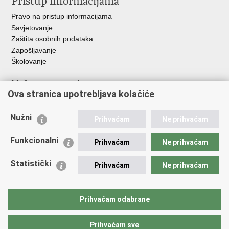
Pristup informacijama
Pravo na pristup informacijama
Savjetovanje
Zaštita osobnih podataka
Zapošljavanje
Školovanje
Važne poveznice
Ova stranica upotrebljava kolačiće
Ministarstvo unutarnjih poslova
Sindikati
Nužni
Prihvaćam
Ne prihvaćam
Udruge
Dom zdravlja MUP-a
Funkcionalni
Prihvaćam
Ne prihvaćam
Policijska akademija
Muzej policije
Statistički
Prihvaćam
Ne prihvaćam
Zaklada policijske solidarnosti
Centar za forenzična ispitivanja, istraživanja i vještačenja "Ivan
Vučetić"
Prihvaćam odabrane
Policijske uprave
Prihvaćam sve