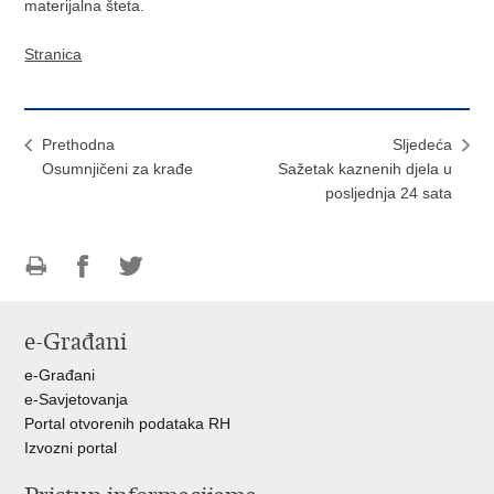
materijalna šteta.
Stranica
Prethodna
Sljedeća
Osumnjičeni za krađe
Sažetak kaznenih djela u
posljednja 24 sata
Ispiši
Podijeli
Podijeli
stranicu
na
na
e-Građani
Facebooku
Twitteru
e-Građani
e-Savjetovanja
Portal otvorenih podataka RH
Izvozni portal