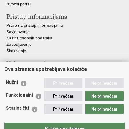
Izvozni portal
Pristup informacijama
Pravo na pristup informacijama
Savjetovanje
Zaštita osobnih podataka
Zapošljavanje
Školovanje
Važne poveznice
Ova stranica upotrebljava kolačiće
Ministarstvo unutarnjih poslova
Sindikati
Nužni
Prihvaćam
Ne prihvaćam
Udruge
Dom zdravlja MUP-a
Funkcionalni
Prihvaćam
Ne prihvaćam
Policijska akademija
Muzej policije
Statistički
Prihvaćam
Ne prihvaćam
Zaklada policijske solidarnosti
Centar za forenzična ispitivanja, istraživanja i vještačenja "Ivan
Vučetić"
Prihvaćam odabrane