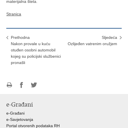
materijalna šteta.
Stranica
Prethodna
Sljedeća
Nakon provale u kuću
Ozlijeđen vatrenim oružjem
otuđen osobni automobil
kojeg su policijski službenici
pronašli
Ispiši
Podijeli
Podijeli
stranicu
na
na
e-Građani
Facebooku
Twitteru
e-Građani
e-Savjetovanja
Portal otvorenih podataka RH