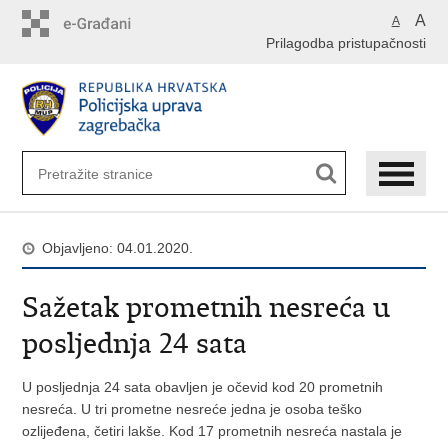
Preskoči
A
A
na
Prilagodba pristupačnosti
glavni
sadržaj
Objavljeno: 04.01.2020.
Sažetak prometnih nesreća u
posljednja 24 sata
U posljednja 24 sata obavljen je očevid kod 20 prometnih
nesreća. U tri prometne nesreće jedna je osoba teško
ozlijeđena, četiri lakše. Kod 17 prometnih nesreća nastala je