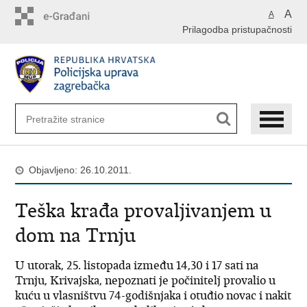
Preskoči
A
A
na
Prilagodba pristupačnosti
glavni
sadržaj
Objavljeno: 26.10.2011.
Teška krađa provaljivanjem u
dom na Trnju
U utorak, 25. listopada između 14,30 i 17 sati na
Trnju, Krivajska, nepoznati je počinitelj provalio u
kuću u vlasništvu 74-godišnjaka i otuđio novac i nakit