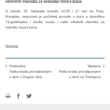
oštetivši vlasnika za nekoliko tisuća kuna.
U utorak, 25. listopada između 14,30 i 17 sati na Trnju,
Krivajska, nepoznati je počinitelj provalio u kuću u vlasništvu
74-godišnjaka i otuđio novac i nakit oštetivši vlasnika za
nekoliko tisuća kuna.
Stranica
Prethodna
Sljedeća
Teška krađa provaljivanjem
Teška krađa provaljivanjem
u dom u Dugom Selu
u dom na Trešnjevci
Ispiši
Podijeli
Podijeli
stranicu
na
na