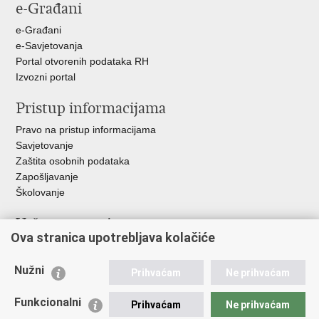
e-Građani
Facebooku
Twitteru
e-Građani
e-Savjetovanja
Portal otvorenih podataka RH
Izvozni portal
Pristup informacijama
Pravo na pristup informacijama
Savjetovanje
Zaštita osobnih podataka
Zapošljavanje
Školovanje
Važne poveznice
Ova stranica upotrebljava kolačiće
Ministarstvo unutarnjih poslova
Sindikati
Nužni
Prihvaćam
Ne prihvaćam
Udruge
Dom zdravlja MUP-a
Funkcionalni
Prihvaćam
Ne prihvaćam
Policijska akademija