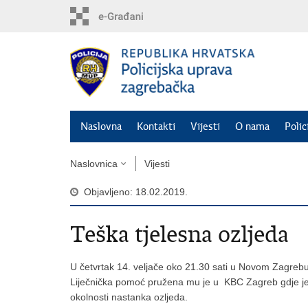
Preskoči
na
glavni
sadržaj
Naslovna
Kontakti
Vijesti
O nama
Polic
Naslovnica
Vijesti
Objavljeno: 18.02.2019.
Teška tjelesna ozljeda
U četvrtak 14. veljače oko 21.30 sati u Novom Zagrebu
Liječnička pomoć pružena mu je u KBC Zagreb gdje je ut
okolnosti nastanka ozljeda.