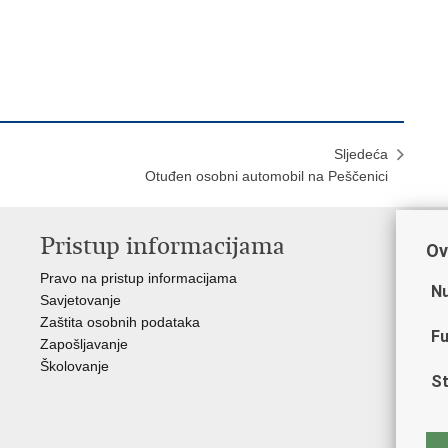
Sljedeća
Otuđen osobni automobil na Peščenici
Pristup informacijama
V
Ov
Pravo na pristup informacijama
Min
Nu
Savjetovanje
Sin
Zaštita osobnih podataka
Ud
Fu
Zapošljavanje
Dom
Školovanje
Pol
St
Muz
Zak
Cen