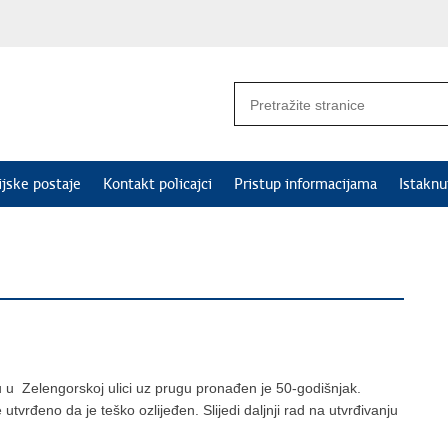
ijske postaje
Kontakt policajci
Pristup informacijama
Istakn
 u Zelengorskoj ulici uz prugu pronađen je 50-godišnjak.
vrđeno da je teško ozlijeđen. Slijedi daljnji rad na utvrđivanju