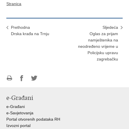
Stranica
Prethodna
Sljedeća
Drska krađa na Trnju
Oglas za prijam
namještenika na
neodređeno vrijeme u
Policijsku upravu
zagrebačku
Ispiši
Podijeli
Podijeli
stranicu
na
na
e-Građani
Facebooku
Twitteru
e-Građani
e-Savjetovanja
Portal otvorenih podataka RH
Izvozni portal