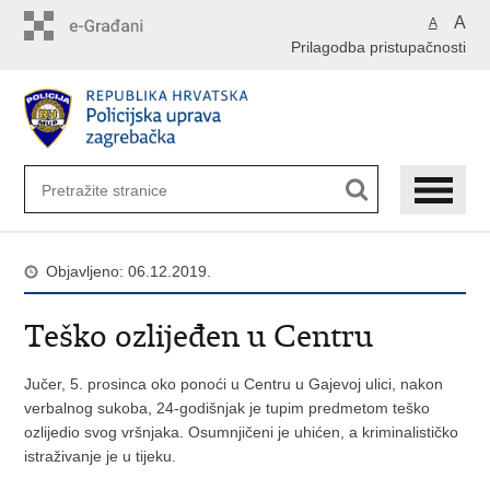
Preskoči
A
A
na
Prilagodba pristupačnosti
glavni
sadržaj
Objavljeno: 06.12.2019.
Teško ozlijeđen u Centru
Jučer, 5. prosinca oko ponoći u Centru u Gajevoj ulici, nakon
verbalnog sukoba, 24-godišnjak je tupim predmetom teško
ozlijedio svog vršnjaka. Osumnjičeni je uhićen, a kriminalističko
istraživanje je u tijeku.