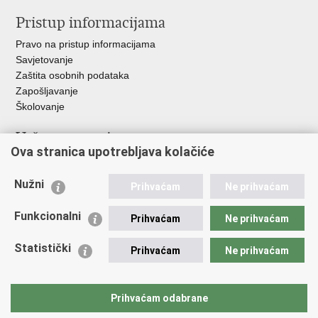
Pristup informacijama
Pravo na pristup informacijama
Savjetovanje
Zaštita osobnih podataka
Zapošljavanje
Školovanje
Važne poveznice
Ova stranica upotrebljava kolačiće
Ministarstvo unutarnjih poslova
Sindikati
Nužni
Prihvaćam
Ne prihvaćam
Udruge
Dom zdravlja MUP-a
Funkcionalni
Prihvaćam
Ne prihvaćam
Policijska akademija
Muzej policije
Statistički
Prihvaćam
Ne prihvaćam
Zaklada policijske solidarnosti
Centar za forenzična ispitivanja, istraživanja i vještačenja "Ivan
Vučetić"
Prihvaćam odabrane
Policijske uprave