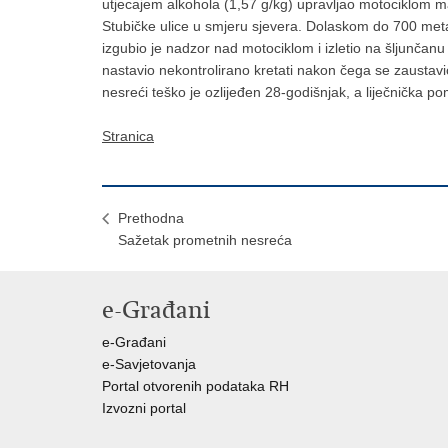
utjecajem alkohola (1,57 g/kg) upravljao motociklom 
Stubičke ulice u smjeru sjevera. Dolaskom do 700 metar
izgubio je nadzor nad motociklom i izletio na šljunčanu
nastavio nekontrolirano kretati nakon čega se zaustavi
nesreći teško je ozlijeđen 28-godišnjak, a liječnička 
Stranica
Prethodna
Sažetak prometnih nesreća
e-Građani
e-Građani
e-Savjetovanja
Portal otvorenih podataka RH
Izvozni portal