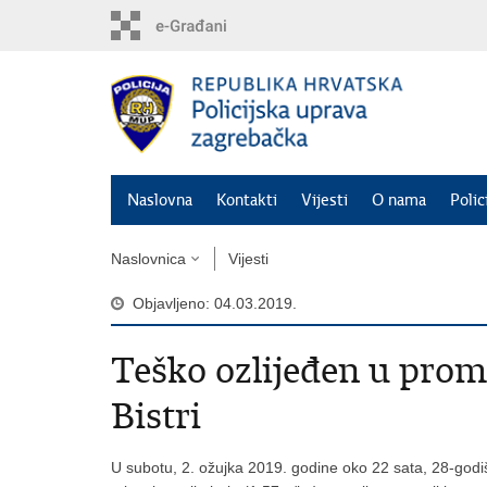
Preskoči
na
glavni
sadržaj
Naslovna
Kontakti
Vijesti
O nama
Polic
Naslovnica
Vijesti
Objavljeno: 04.03.2019.
Teško ozlijeđen u prom
Bistri
U subotu, 2. ožujka 2019. godine oko 22 sata, 28-godiš