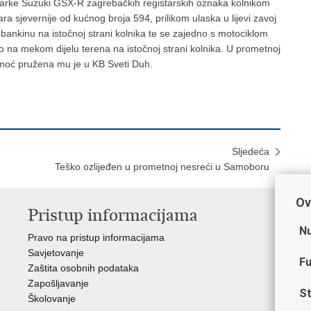
marke Suzuki GSX-R zagrebačkih registarskih oznaka kolnikom
a sjevernije od kućnog broja 594, prilikom ulaska u lijevi zavoj
 bankinu na istočnoj strani kolnika te se zajedno s motociklom
o na mekom dijelu terena na istočnoj strani kolnika. U prometnoj
pomoć pružena mu je u KB Sveti Duh.
Sljedeća
Teško ozlijeđen u prometnoj nesreći u Samoboru
Ov
Pristup informacijama
V
Nu
Pravo na pristup informacijama
Min
Savjetovanje
Sin
Fu
Zaštita osobnih podataka
Ud
Zapošljavanje
Dom
St
Školovanje
Pol