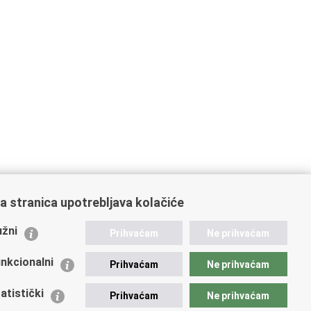
a stranica upotrebljava kolačiće
ažne poveznice
žni
Prihvaćam
Ne prihvaćam
istarstvo unutarnjih poslova
dikati
nkcionalni
Prihvaćam
Ne prihvaćam
ruge
 zdravlja MUP-a
atistički
Prihvaćam
Ne prihvaćam
icijska akademija