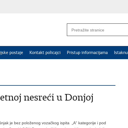
ijske postaje
Kontakt policajci
Pristup informacijama
Istakn
etnoj nesreći u Donjoj
njak je bez položenog vozačkog ispita „A“ kategorije i pod