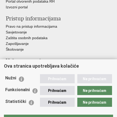
Portal otvorenih podataka RH
Izvozni portal
Pristup informacijama
Pravo na pristup informacijama
Savjetovanje
Zaštita osobnih podataka
Zapošljavanje
Školovanje
Važne poveznice
Ova stranica upotrebljava kolačiće
Ministarstvo unutarnjih poslova
Sindikati
Nužni
Prihvaćam
Ne prihvaćam
Udruge
Dom zdravlja MUP-a
Funkcionalni
Prihvaćam
Ne prihvaćam
Policijska akademija
Muzej policije
Statistički
Prihvaćam
Ne prihvaćam
Zaklada policijske solidarnosti
Centar za forenzična ispitivanja, istraživanja i vještačenja "Ivan
Vučetić"