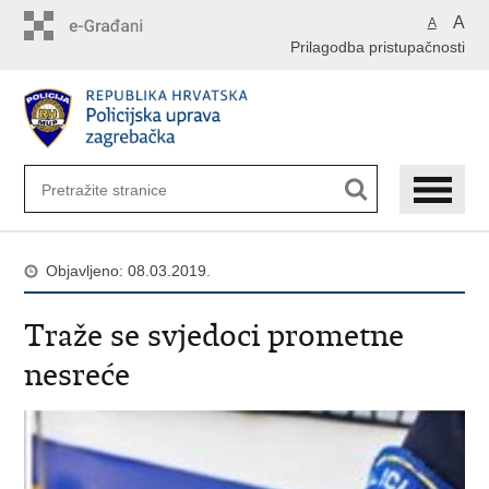
Preskoči
A
A
na
Prilagodba pristupačnosti
glavni
sadržaj
Objavljeno: 08.03.2019.
Traže se svjedoci prometne
nesreće