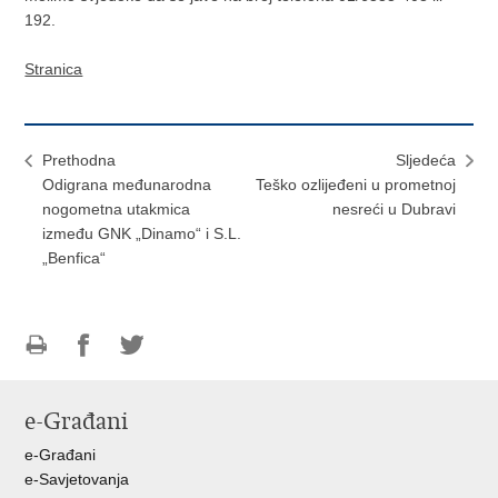
192.
Stranica
Prethodna
Sljedeća
Odigrana međunarodna
Teško ozlijeđeni u prometnoj
nogometna utakmica
nesreći u Dubravi
između GNK „Dinamo“ i S.L.
„Benfica“
Ispiši
Podijeli
Podijeli
stranicu
na
na
e-Građani
Facebooku
Twitteru
e-Građani
e-Savjetovanja