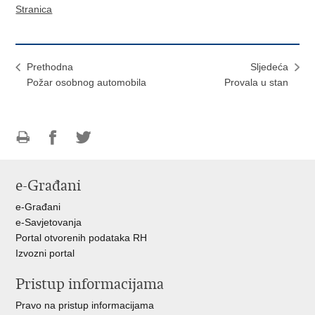
Stranica
Prethodna
Sljedeća
Požar osobnog automobila
Provala u stan
Ispiši
Podijeli
Podijeli
stranicu
na
na
e-Građani
Facebooku
Twitteru
e-Građani
e-Savjetovanja
Portal otvorenih podataka RH
Izvozni portal
Pristup informacijama
Pravo na pristup informacijama