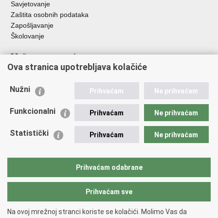
Savjetovanje
Zaštita osobnih podataka
Zapošljavanje
Školovanje
Važne poveznice
Ova stranica upotrebljava kolačiće
Ministarstvo unutarnjih poslova
Sindikati
Nužni
Prihvaćam
Ne prihvaćam
Udruge
Dom zdravlja MUP-a
Funkcionalni
Prihvaćam
Ne prihvaćam
Policijska akademija
Muzej policije
Statistički
Prihvaćam
Ne prihvaćam
Zaklada policijske solidarnosti
Centar za forenzična ispitivanja, istraživanja i vještačenja "Ivan
Vučetić"
Prihvaćam odabrane
Policijske uprave
Prihvaćam sve
Povratak na vrh
Na ovoj mrežnoj stranci koriste se kolačići. Molimo Vas da