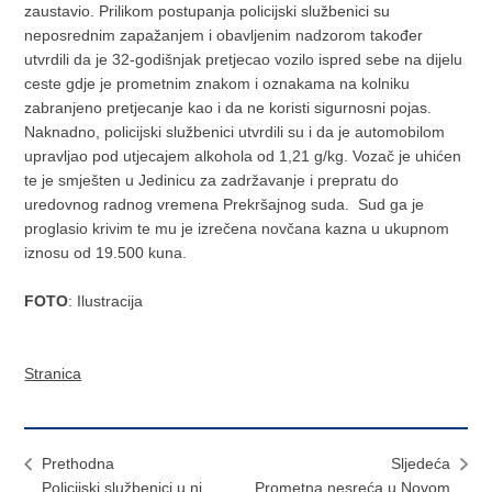
zaustavio. Prilikom postupanja policijski službenici su
neposrednim zapažanjem i obavljenim nadzorom također
utvrdili da je 32-godišnjak pretjecao vozilo ispred sebe na dijelu
ceste gdje je prometnim znakom i oznakama na kolniku
zabranjeno pretjecanje kao i da ne koristi sigurnosni pojas.
Naknadno, policijski službenici utvrdili su i da je automobilom
upravljao pod utjecajem alkohola od 1,21 g/kg. Vozač je uhićen
te je smješten u Jedinicu za zadržavanje i prepratu do
uredovnog radnog vremena Prekršajnog suda. Sud ga je
proglasio krivim te mu je izrečena novčana kazna u ukupnom
iznosu od 19.500 kuna.
FOTO
: Ilustracija
Stranica
Prethodna
Sljedeća
Policijski službenici u ni
Prometna nesreća u Novom