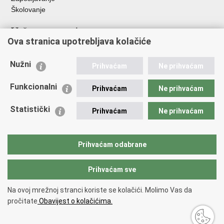
Školovanje
Važne poveznice
Ova stranica upotrebljava kolačiće
Ministarstvo unutarnjih poslova
Sindikati
Nužni
Prihvaćam
Ne prihvaćam
Udruge
Dom zdravlja MUP-a
Funkcionalni
Prihvaćam
Ne prihvaćam
Policijska akademija
Muzej policije
Statistički
Prihvaćam
Ne prihvaćam
Zaklada policijske solidarnosti
Centar za forenzična ispitivanja, istraživanja i vještačenja "Ivan
Vučetić"
Prihvaćam odabrane
Policijske uprave
Prihvaćam sve
Povratak na vrh
Na ovoj mrežnoj stranci koriste se kolačići. Molimo Vas da
Copyright © 2026 Policijska uprava zagrebačka.
Uvjeti korištenja
.
Izjava o
pročitate
Obavijest o kolačićima.
pristupačnosti
.