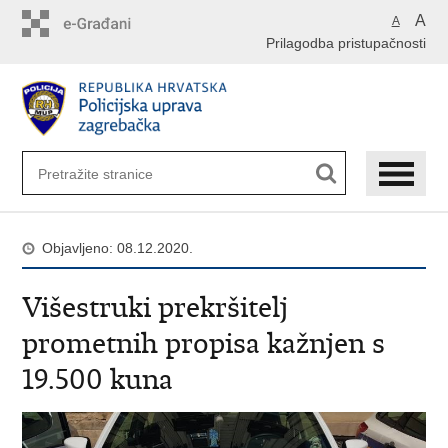
Preskoči
A
A
na
Prilagodba pristupačnosti
glavni
sadržaj
Objavljeno: 08.12.2020.
Višestruki prekršitelj
prometnih propisa kažnjen s
19.500 kuna