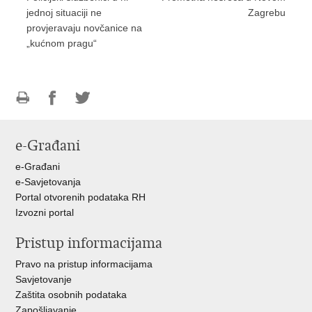
jednoj situaciji ne
Zagrebu
provjeravaju novčanice na
„kućnom pragu“
Ispiši
Podijeli
Podijeli
stranicu
na
na
e-Građani
Facebooku
Twitteru
e-Građani
e-Savjetovanja
Portal otvorenih podataka RH
Izvozni portal
Pristup informacijama
Pravo na pristup informacijama
Savjetovanje
Zaštita osobnih podataka
Zapošljavanje