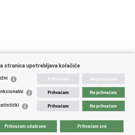
a stranica upotrebljava kolačiće
ažne poveznice
žni
Prihvaćam
Ne prihvaćam
istarstvo unutarnjih poslova
dikati
nkcionalni
Prihvaćam
Ne prihvaćam
ruge
 zdravlja MUP-a
atistički
Prihvaćam
Ne prihvaćam
icijska akademija
ej policije
lada policijske solidarnosti
Prihvaćam odabrane
Prihvaćam sve
tar za forenzična ispitivanja, istraživanja i vještačenja
an Vučetić"