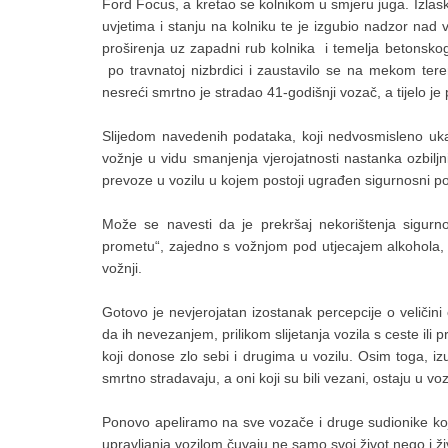
Ford Focus, a kretao se kolnikom u smjeru juga. Izlask
uvjetima i stanju na kolniku te je izgubio nadzor nad 
proširenja uz zapadni rub kolnika i temelja betonskog 
po travnatoj nizbrdici i zaustavilo se na mekom ter
nesreći smrtno je stradao 41-godišnji vozač, a tijelo j
Slijedom navedenih podataka, koji nedvosmisleno ukaz
vožnje u vidu smanjenja vjerojatnosti nastanka ozbiljn
prevoze u vozilu u kojem postoji ugrađen sigurnosni p
Može se navesti da je prekršaj nekorištenja sigurn
prometu“, zajedno s vožnjom pod utjecajem alkohola
vožnji.
Gotovo je nevjerojatan izostanak percepcije o veličini
da ih nevezanjem, prilikom slijetanja vozila s ceste ili p
koji donose zlo sebi i drugima u vozilu. Osim toga, izu
smrtno stradavaju, a oni koji su bili vezani, ostaju u v
Ponovo apeliramo na sve vozače i druge sudionike koj
upravljanja vozilom čuvaju ne samo svoj život nego i ži