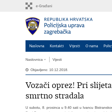
Preskoči
na
glavni
sadržaj
Naslovna
Kontakti
Vijesti
O nama
Polic
Naslovnica
Vijesti
Objavljeno: 10.12.2018.
Vozači oprez! Pri slijet
smrtno stradala
U subotu, 8. prosinca u 9.40 sati u Ivancu Bistrans