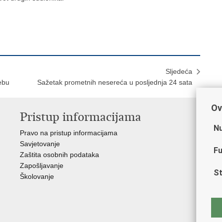
Sljedeća
ebu
Sažetak prometnih nesereća u posljednja 24 sata
Ov
Pristup informacijama
V
Nu
Pravo na pristup informacijama
Min
Savjetovanje
Sin
Fu
Zaštita osobnih podataka
Ud
Zapošljavanje
Dom
St
Školovanje
Pol
Muz
Zak
Cen
"Iv