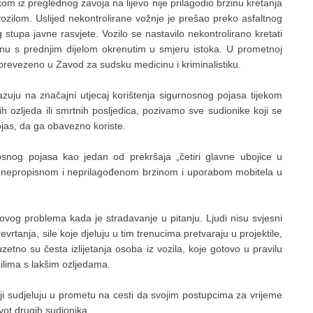
om iz preglednog zavoja na lijevo nije prilagodio brzinu kretanja
vozilom. Uslijed nekontrolirane vožnje je prešao preko asfaltnog
stupa javne rasvjete. Vozilo se nastavilo nekontrolirano kretati
enu s prednjim dijelom okrenutim u smjeru istoka. U prometnoj
e prevezeno u Zavod za sudsku medicinu i kriminalistiku.
uju na značajni utjecaj korištenja sigurnosnog pojasa tijekom
ih ozljeda ili smrtnih posljedica, pozivamo sve sudionike koji se
ojas, da ga obavezno koriste.
osnog pojasa kao jedan od prekršaja „četiri glavne ubojice u
, nepropisnom i neprilagođenom brzinom i uporabom mobitela u
 ovog problema kada je stradavanje u pitanju. Ljudi nisu svjesni
revrtanja, sile koje djeluju u tim trenucima pretvaraju u projektile,
zetno su česta izlijetanja osoba iz vozila, koje gotovo u pravilu
ozilima s lakšim ozljedama.
i sudjeluju u prometu na cesti da svojim postupcima za vrijeme
vot drugih sudionika.