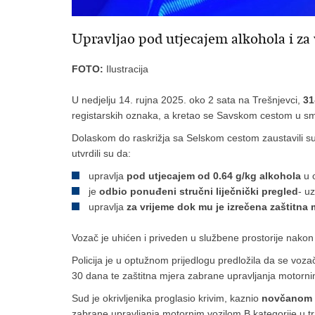
Upravljao pod utjecajem alkohola i za 
FOTO:
Ilustracija
U nedjelju 14. rujna 2025. oko 2 sata na Trešnjevci,
31
registarskih oznaka, a kretao se Savskom cestom u sm
Dolaskom do raskrižja sa Selskom cestom zaustavili su
utvrdili su da:
upravlja
pod utjecajem od 0.64 g/kg alkohola
u 
je
odbio ponuđeni stručni liječnički pregled
- uz
upravlja
za vrijeme dok mu je izrečena zaštitna 
Vozač je uhićen i priveden u službene prostorije nako
Policija je u optužnom prijedlogu predložila da se voza
30 dana te zaštitna mjera zabrane upravljanja motornim
Sud je okrivljenika proglasio krivim, kaznio
novčanom k
zabrane upravljanja motornim vozilom B kategorije u t