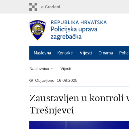
Preskoči
na
glavni
sadržaj
Naslovna
Kontakti
Vijesti
O nama
Polic
Naslovnica
Vijesti
Objavljeno: 16.09.2025.
Zaustavljen u kontroli v
Trešnjevci