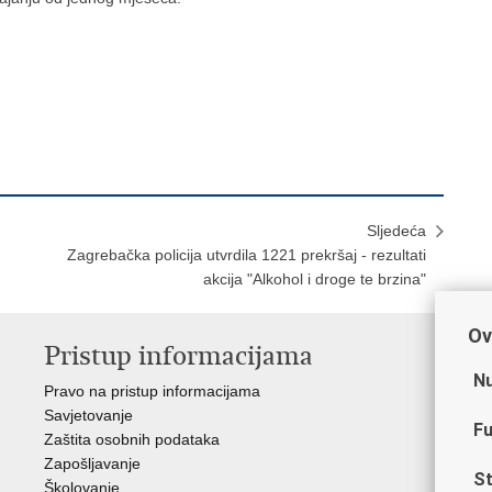
Sljedeća
Zagrebačka policija utvrdila 1221 prekršaj - rezultati
akcija "Alkohol i droge te brzina"
Ov
Pristup informacijama
V
Nu
Pravo na pristup informacijama
Min
Savjetovanje
Sin
Fu
Zaštita osobnih podataka
Ud
Zapošljavanje
Dom
St
Školovanje
Pol