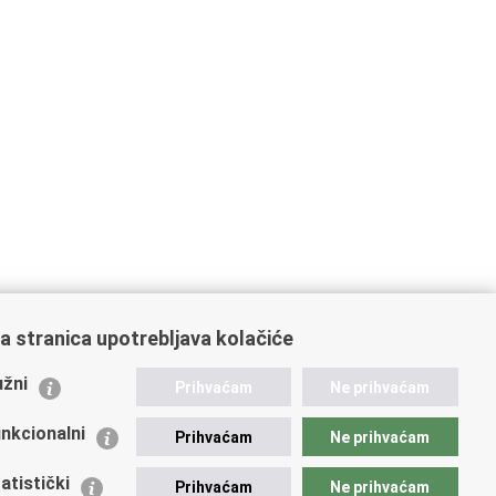
a stranica upotrebljava kolačiće
ažne poveznice
žni
Prihvaćam
Ne prihvaćam
istarstvo unutarnjih poslova
dikati
nkcionalni
Prihvaćam
Ne prihvaćam
ruge
 zdravlja MUP-a
atistički
Prihvaćam
Ne prihvaćam
icijska akademija