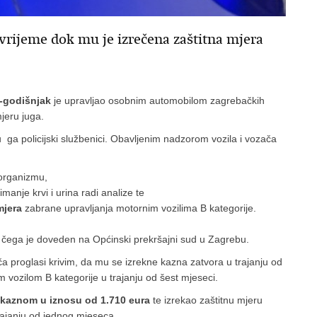
vrijeme dok mu je izrečena zaštitna mjera
-godišnjak
je upravljao osobnim automobilom zagrebačkih
jeru juga.
 ga policijski službenici. Obavljenim nadzorom vozila i vozača
organizmu,
imanje krvi i urina radi analize te
mjera
zabrane upravljanja motornim vozilima B kategorije.
n čega je doveden na Općinski prekršajni sud u Zagrebu.
ča proglasi krivim, da mu se izrekne kazna zatvora u trajanju od
 vozilom B kategorije u trajanju od šest mjeseci.
aznom u iznosu od 1.710 eura
te izrekao zaštitnu mjeru
rajanju od jednog mjeseca.