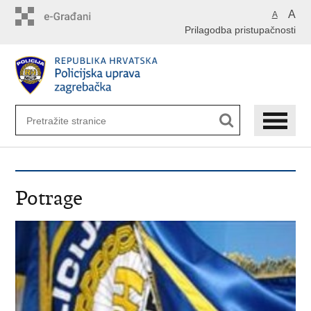
Preskoči
A
A
na
Prilagodba pristupačnosti
glavni
sadržaj
Potrage