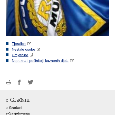
Tjeralice
Nestale osobe
Umjetnine
Nepoznati počinitelji kaznenih djela
Ispiši
Podijeli
Podijeli
stranicu
na
na
e-Građani
Facebooku
Twitteru
e-Građani
e-Savjetovanja