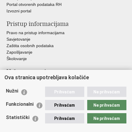
Portal otvorenih podataka RH
Izvozni portal
Pristup informacijama
Pravo na pristup informacijama
Savjetovanje
Zaštita osobnih podataka
Zapošljavanje
Školovanje
Važne poveznice
Ova stranica upotrebljava kolačiće
Ministarstvo unutarnjih poslova
Sindikati
Nužni
Prihvaćam
Ne prihvaćam
Udruge
Dom zdravlja MUP-a
Funkcionalni
Prihvaćam
Ne prihvaćam
Policijska akademija
Muzej policije
Statistički
Prihvaćam
Ne prihvaćam
Zaklada policijske solidarnosti
Centar za forenzična ispitivanja, istraživanja i vještačenja "Ivan