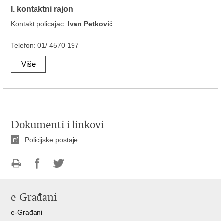
I. kontaktni rajon
Kontakt policajac:
Ivan Petković
Telefon: 01/ 4570 197
Više
Dokumenti i linkovi
Policijske postaje
Ispiši
Podijeli
Podijeli
stranicu
na
na
e-Građani
Facebooku
Twitteru
e-Građani