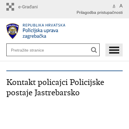
Preskoči
A
A
na
Prilagodba pristupačnosti
glavni
sadržaj
Kontakt policajci Policijske
postaje Jastrebarsko