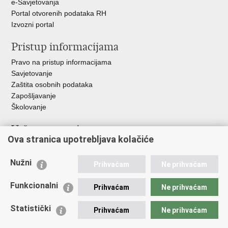
e-Savjetovanja
Portal otvorenih podataka RH
Izvozni portal
Pristup informacijama
Pravo na pristup informacijama
Savjetovanje
Zaštita osobnih podataka
Zapošljavanje
Školovanje
Važne poveznice
Ova stranica upotrebljava kolačiće
Ministarstvo unutarnjih poslova
Sindikati
Nužni
Prihvaćam
Ne prihvaćam
Udruge
Dom zdravlja MUP-a
Funkcionalni
Prihvaćam
Ne prihvaćam
Policijska akademija
Muzej policije
Statistički
Prihvaćam
Ne prihvaćam
Zaklada policijske solidarnosti
Centar za forenzična ispitivanja, istraživanja i vještačenja "Ivan