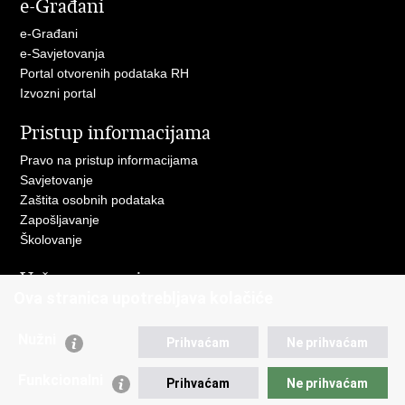
e-Građani
Facebooku
Twitteru
e-Građani
e-Savjetovanja
Portal otvorenih podataka RH
Izvozni portal
Pristup informacijama
Pravo na pristup informacijama
Savjetovanje
Zaštita osobnih podataka
Zapošljavanje
Školovanje
Važne poveznice
Ova stranica upotrebljava kolačiće
Ministarstvo unutarnjih poslova
Sindikati
Nužni
Prihvaćam
Ne prihvaćam
Udruge
Dom zdravlja MUP-a
Funkcionalni
Prihvaćam
Ne prihvaćam
Policijska akademija