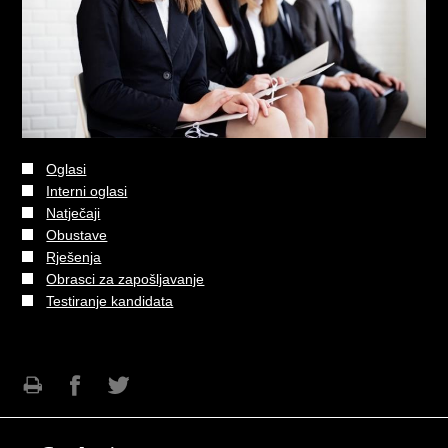
Oglasi
Interni oglasi
Natječaji
Obustave
Rješenja
Obrasci za zapošljavanje
Testiranje kandidata
Ispiši
Podijeli
Podijeli
stranicu
na
na