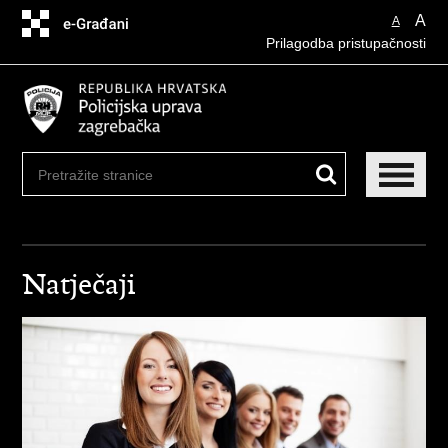
Preskoči
A
A
na
Prilagodba pristupačnosti
glavni
sadržaj
Natječaji