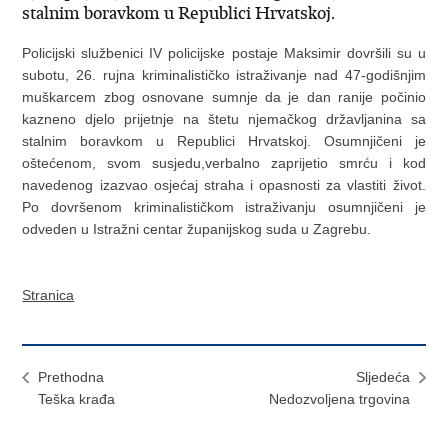
stalnim boravkom u Republici Hrvatskoj.
Policijski službenici IV policijske postaje Maksimir dovršili su u
subotu, 26. rujna kriminalističko istraživanje nad 47-godišnjim
muškarcem zbog osnovane sumnje da je dan ranije počinio
kazneno djelo prijetnje na štetu njemačkog državljanina sa
stalnim boravkom u Republici Hrvatskoj. Osumnjičeni je
oštećenom, svom susjedu,verbalno zaprijetio smrću i kod
navedenog izazvao osjećaj straha i opasnosti za vlastiti život.
Po dovršenom kriminalističkom istraživanju osumnjičeni je
odveden u Istražni centar županijskog suda u Zagrebu.
Stranica
Prethodna
Sljedeća
Teška krađa
Nedozvoljena trgovina