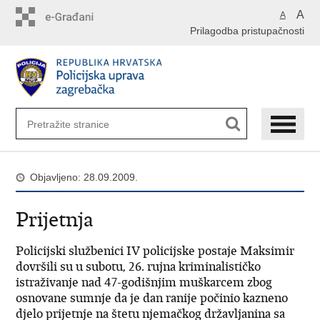
Preskoči
A
A
na
Prilagodba pristupačnosti
glavni
sadržaj
Objavljeno: 28.09.2009.
Prijetnja
Policijski službenici IV policijske postaje Maksimir
dovršili su u subotu, 26. rujna kriminalističko
istraživanje nad 47-godišnjim muškarcem zbog
osnovane sumnje da je dan ranije počinio kazneno
djelo prijetnje na štetu njemačkog državljanina sa