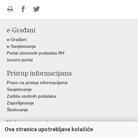
Ispiši
Podijeli
Podijeli
stranicu
na
na
e-Građani
Facebooku
Twitteru
e-Građani
e-Savjetovanja
Portal otvorenih podataka RH
Izvozni portal
Pristup informacijama
Pravo na pristup informacijama
Savjetovanje
Zaštita osobnih podataka
Zapošljavanje
Školovanje
Važne poveznice
Ova stranica upotrebljava kolačiće
Ministarstvo unutarnjih poslova