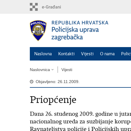
Preskoči
na
glavni
sadržaj
Naslovna
Kontakti
Vijesti
O nama
Polic
Naslovnica
Vijesti
Objavljeno: 26.11.2009.
Priopćenje
Dana 26. studenog 2009. godine u jutar
nacionalnog ureda za suzbijanje korupc
Ravnateljstva policije i Policijskih up