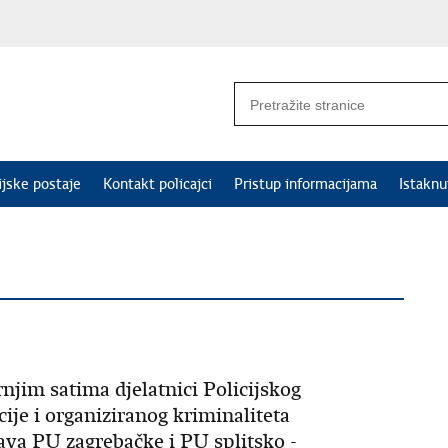
ijske postaje
Kontakt policajci
Pristup informacijama
Istakn
njim satima djelatnici Policijskog
ije i organiziranog kriminaliteta
rava PU zagrebačke i PU splitsko -