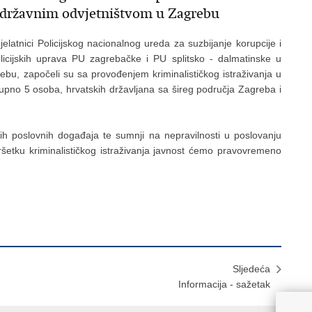
 državnim odvjetništvom u Zagrebu
latnici Policijskog nacionalnog ureda za suzbijanje korupcije i
Policijskih uprava PU zagrebačke i PU splitsko - dalmatinske u
bu, započeli su sa provođenjem kriminalističkog istraživanja u
pno 5 osoba, hrvatskih državljana sa šireg područja Zagreba i
nih poslovnih događaja te sumnji na nepravilnosti u poslovanju
šetku kriminalističkog istraživanja javnost ćemo pravovremeno
Sljedeća
Informacija - sažetak