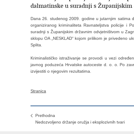
dalmatinske u suradnji s Županijskim
Dana 26. studenog 2009. godine u jutarnjim satima dje
organiziranog kriminaliteta Ravnateljstva policije i 
suradnji s Županijskim državnim odvjetništvom u Zagre
sklopu OA „NESKLAD“ kojom prilikom je privedeno uku
Splita.
Kriminalističko istraživanje se provodi u vezi određe
javnog poduzeća Hrvatske autoceste d. o. o. Po zavr
izvijestiti o njegovim rezultatima.
Stranica
Prethodna
Nedozvoljeno držanje oružja i eksplozivnih tvari