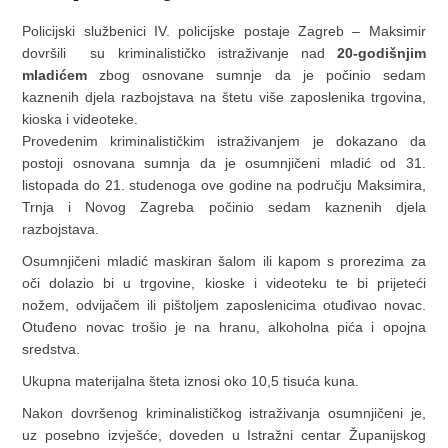
Policijski službenici IV. policijske postaje Zagreb – Maksimir
dovršili su kriminalističko istraživanje nad
20-godišnjim
mladićem
zbog osnovane sumnje da je počinio sedam
kaznenih djela razbojstava na štetu više zaposlenika trgovina,
kioska i videoteke.
Provedenim kriminalističkim istraživanjem je dokazano da
postoji osnovana sumnja da je osumnjičeni mladić od 31.
listopada do 21. studenoga ove godine na području Maksimira,
Trnja i Novog Zagreba počinio sedam kaznenih djela
razbojstava.
Osumnjičeni mladić maskiran šalom ili kapom s prorezima za
oči dolazio bi u trgovine, kioske i videoteku te bi prijeteći
nožem, odvijačem ili pištoljem zaposlenicima otuđivao novac.
Otuđeno novac trošio je na hranu, alkoholna pića i opojna
sredstva.
Ukupna materijalna šteta iznosi oko 10,5 tisuća kuna.
Nakon dovršenog kriminalističkog istraživanja osumnjičeni je,
uz posebno izvješće, doveden u Istražni centar Županijskog