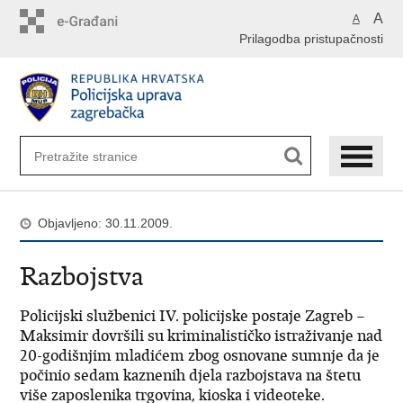
Preskoči
A
A
na
Prilagodba pristupačnosti
glavni
sadržaj
Objavljeno: 30.11.2009.
Razbojstva
Policijski službenici IV. policijske postaje Zagreb –
Maksimir dovršili su kriminalističko istraživanje nad
20-godišnjim mladićem zbog osnovane sumnje da je
počinio sedam kaznenih djela razbojstava na štetu
više zaposlenika trgovina, kioska i videoteke.