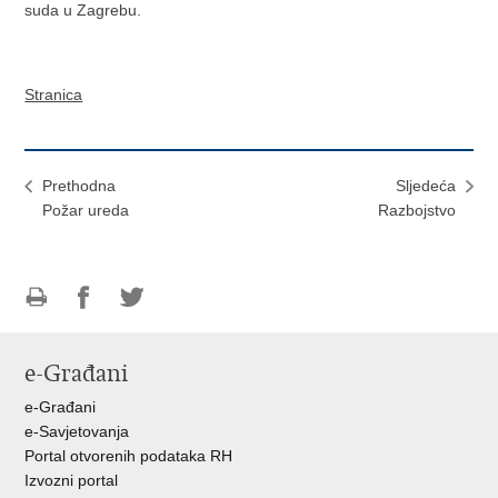
suda u Zagrebu.
Stranica
Prethodna
Sljedeća
Požar ureda
Razbojstvo
Ispiši
Podijeli
Podijeli
stranicu
na
na
e-Građani
Facebooku
Twitteru
e-Građani
e-Savjetovanja
Portal otvorenih podataka RH
Izvozni portal