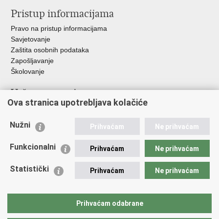
Pristup informacijama
Pravo na pristup informacijama
Savjetovanje
Zaštita osobnih podataka
Zapošljavanje
Školovanje
Važne poveznice
Ova stranica upotrebljava kolačiće
Ministarstvo unutarnjih poslova
Sindikati
Nužni
Prihvaćam
Ne prihvaćam
Udruge
Dom zdravlja MUP-a
Funkcionalni
Prihvaćam
Ne prihvaćam
Policijska akademija
Muzej policije
Statistički
Prihvaćam
Ne prihvaćam
Zaklada policijske solidarnosti
Centar za forenzična ispitivanja, istraživanja i vještačenja "Ivan
Vučetić"
Prihvaćam odabrane
Policijske uprave