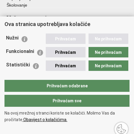
Školovanje
Važne poveznice
Ova stranica upotrebljava kolačiće
Ministarstvo unutarnjih poslova
Sindikati
Nužni
Prihvaćam
Ne prihvaćam
Udruge
Dom zdravlja MUP-a
Funkcionalni
Prihvaćam
Ne prihvaćam
Policijska akademija
Muzej policije
Statistički
Prihvaćam
Ne prihvaćam
Zaklada policijske solidarnosti
Centar za forenzična ispitivanja, istraživanja i vještačenja "Ivan
Vučetić"
Prihvaćam odabrane
Policijske uprave
Prihvaćam sve
Povratak na vrh
Na ovoj mrežnoj stranci koriste se kolačići. Molimo Vas da
Copyright © 2026 Policijska uprava zagrebačka.
Uvjeti korištenja
.
Izjava o
pročitate
Obavijest o kolačićima.
pristupačnosti
.