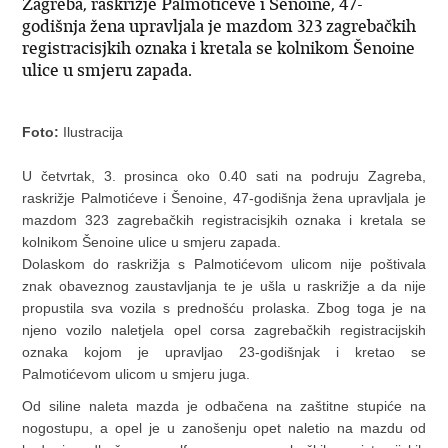
Zagreba, raskrižje Palmotićeve i Šenoine, 47-
godišnja žena upravljala je mazdom 323 zagrebačkih
registracisjkih oznaka i kretala se kolnikom Šenoine
ulice u smjeru zapada.
Foto:
Ilustracija
U četvrtak, 3. prosinca oko 0.40 sati na podruju Zagreba,
raskrižje Palmotićeve i Šenoine, 47-godišnja žena upravljala je
mazdom 323 zagrebačkih registracisjkih oznaka i kretala se
kolnikom Šenoine ulice u smjeru zapada.
Dolaskom do raskrižja s Palmotićevom ulicom nije poštivala
znak obaveznog zaustavljanja te je ušla u raskrižje a da nije
propustila sva vozila s prednošću prolaska. Zbog toga je na
njeno vozilo naletjela opel corsa zagrebačkih registracijskih
oznaka kojom je upravljao 23-godišnjak i kretao se
Palmotićevom ulicom u smjeru juga.
Od siline naleta mazda je odbačena na zaštitne stupiće na
nogostupu, a opel je u zanošenju opet naletio na mazdu od