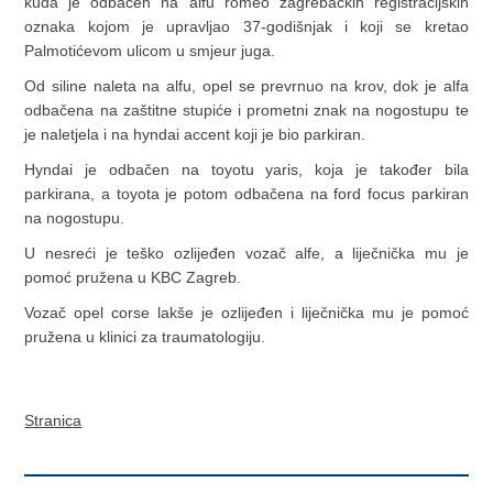
kuda je odbačen na alfu romeo zagrebačkih registracijskih
oznaka kojom je upravljao 37-godišnjak i koji se kretao
Palmotićevom ulicom u smjeur juga.
Od siline naleta na alfu, opel se prevrnuo na krov, dok je alfa
odbačena na zaštitne stupiće i prometni znak na nogostupu te
je naletjela i na hyndai accent koji je bio parkiran.
Hyndai je odbačen na toyotu yaris, koja je također bila
parkirana, a toyota je potom odbačena na ford focus parkiran
na nogostupu.
U nesreći je teško ozlijeđen vozač alfe, a liječnička mu je
pomoć pružena u KBC Zagreb.
Vozač opel corse lakše je ozlijeđen i liječnička mu je pomoć
pružena u klinici za traumatologiju.
Stranica