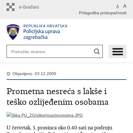
Preskoči
A
A
na
Prilagodba pristupačnosti
glavni
sadržaj
Objavljeno: 03.12.2009.
Prometna nesreća s lakše i
teško ozlijeđenim osobama
U četvrtak, 3. prosinca oko 0.40 sati na podruju