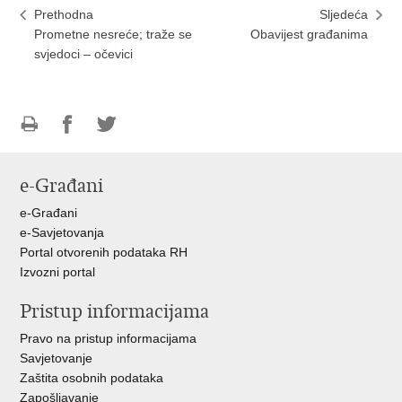
Prethodna
Sljedeća
Prometne nesreće; traže se
Obavijest građanima
svjedoci – očevici
Ispiši
Podijeli
Podijeli
stranicu
na
na
e-Građani
Facebooku
Twitteru
e-Građani
e-Savjetovanja
Portal otvorenih podataka RH
Izvozni portal
Pristup informacijama
Pravo na pristup informacijama
Savjetovanje
Zaštita osobnih podataka
Zapošljavanje