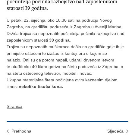
počinitelja počinila razbojstvo nad zaposlenikom
starosti 39 godina.
U petak, 22. siječnja, oko 18.30 sati na području Novog
Zagreba, na gradilištu poduzeća iz Zagreba u Aveniji Marina
Držića trojica su nepoznatih počinitelja počinila razbojstvo nad
zaposlenikom starosti
39 godina
.
Trojica su nepoznatih muškaraca došla na gradilište gdje ih je
primijetio oštećeni te izašao iz kontejnera u kojem se
nalazio. Oni su ga potom napali, udarali drvenom letvom
te otuđili oko 40 litara goriva na štetu poduzeća iz Zagreba, a
na štetu oštećenog televizor, mobitel i novac.
Ukupna materijalna šteta počinjena ovim kaznenim djelom
iznosi
nekoliko tisuća kuna.
Stranica
Prethodna
Sljedeća