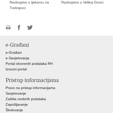
Razbojstvo u ljekarnu na
Razbojstvo u Velikoj Gorici
Trešnjevci
Ispiši
Podijeli
Podijeli
stranicu
na
na
e-Građani
Facebooku
Twitteru
e-Građani
e-Savjetovanja
Portal otvorenih podataka RH
Izvozni portal
Pristup informacijama
Pravo na pristup informacijama
Savjetovanje
Zaštita osobnih podataka
Zapošljavanje
Školovanje