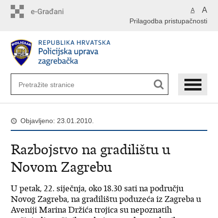
Preskoči
A
A
na
Prilagodba pristupačnosti
glavni
sadržaj
Objavljeno: 23.01.2010.
Razbojstvo na gradilištu u
Novom Zagrebu
U petak, 22. siječnja, oko 18.30 sati na području
Novog Zagreba, na gradilištu poduzeća iz Zagreba u
Aveniji Marina Držića trojica su nepoznatih