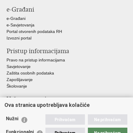
stranicu
na
na
e-Građani
Facebooku
Twitteru
e-Građani
e-Savjetovanja
Portal otvorenih podataka RH
Izvozni portal
Pristup informacijama
Pravo na pristup informacijama
Savjetovanje
Zaštita osobnih podataka
Zapošljavanje
Školovanje
Važne poveznice
Ova stranica upotrebljava kolačiće
Ministarstvo unutarnjih poslova
Sindikati
Nužni
Prihvaćam
Ne prihvaćam
Udruge
Dom zdravlja MUP-a
Funkcionalni
Prihvaćam
Ne prihvaćam