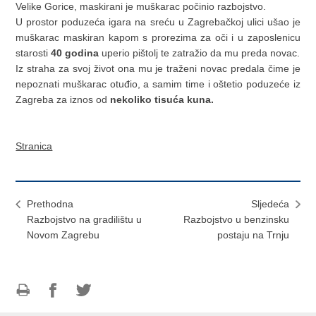
Velike Gorice, maskirani je muškarac počinio razbojstvo.
U prostor poduzeća igara na sreću u Zagrebačkoj ulici ušao je
muškarac maskiran kapom s prorezima za oči i u zaposlenicu
starosti
40 godina
uperio pištolj te zatražio da mu preda novac.
Iz straha za svoj život ona mu je traženi novac predala čime je
nepoznati muškarac otuđio, a samim time i oštetio poduzeće iz
Zagreba za iznos od
nekoliko tisuća kuna.
Stranica
Prethodna
Sljedeća
Razbojstvo na gradilištu u
Razbojstvo u benzinsku
Novom Zagrebu
postaju na Trnju
Ispiši
Podijeli
Podijeli