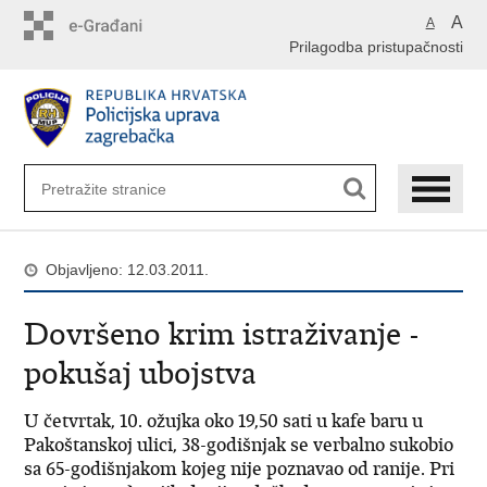
Preskoči
A
A
na
Prilagodba pristupačnosti
glavni
sadržaj
Objavljeno: 12.03.2011.
Dovršeno krim istraživanje -
pokušaj ubojstva
U četvrtak, 10. ožujka oko 19,50 sati u kafe baru u
Pakoštanskoj ulici, 38-godišnjak se verbalno sukobio
sa 65-godišnjakom kojeg nije poznavao od ranije. Pri