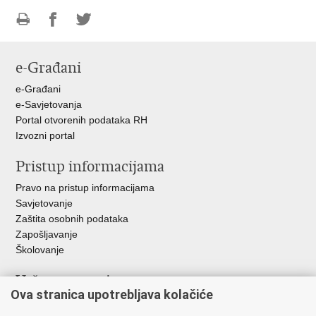
Ispiši
Podijeli
Podijeli
stranicu
na
na
e-Građani
Facebooku
Twitteru
e-Građani
e-Savjetovanja
Portal otvorenih podataka RH
Izvozni portal
Pristup informacijama
Pravo na pristup informacijama
Savjetovanje
Zaštita osobnih podataka
Zapošljavanje
Školovanje
Važne poveznice
Ova stranica upotrebljava kolačiće
Ministarstvo unutarnjih poslova