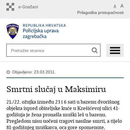
Preskoči
A
A
na
Prilagodba pristupačnosti
glavni
sadržaj
Objavljeno: 23.03.2011.
Smrtni slučaj u Maksimiru
21./22. ožujka između 23 i 6 sati u bazenu dvorišnog
objekta ispred obiteljske kuće u Krešićevoj ulici 41-
godišnja je žena pronašla muški leš u bazenu.
Pregledom nisu uočeni tragovi nasilne smrti, a tijelo
81-godišnjeg muškarca, oca gore spomenute,