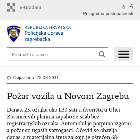
Preskoči
A
A
na
Prilagodba pristupačnosti
glavni
sadržaj
Objavljeno: 23.03.2011.
Požar vozila u Novom Zagrebu
Danas, 23. ožujka oko 1,30 sati u dvorištu u Ulici
Zoranićevih planina zapalio se saab bez
registracijskih oznaka. Automobil je potpuno izgorio,
a požar su ugasili vatrogasci. Očevid se obavlja
danas, a materijalna šteta za koju je oštećen 68-