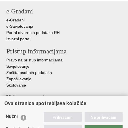
stranicu
na
na
e-Građani
Facebooku
Twitteru
e-Građani
e-Savjetovanja
Portal otvorenih podataka RH
Izvozni portal
Pristup informacijama
Pravo na pristup informacijama
Savjetovanje
Zaštita osobnih podataka
Zapošljavanje
Školovanje
Važne poveznice
Ova stranica upotrebljava kolačiće
Ministarstvo unutarnjih poslova
Sindikati
Nužni
Prihvaćam
Ne prihvaćam
Udruge
Dom zdravlja MUP-a