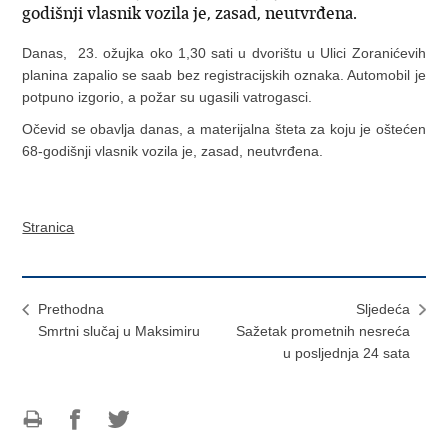
godišnji vlasnik vozila je, zasad, neutvrđena.
Danas, 23. ožujka oko 1,30 sati u dvorištu u Ulici Zoranićevih
planina zapalio se saab bez registracijskih oznaka. Automobil je
potpuno izgorio, a požar su ugasili vatrogasci.
Očevid se obavlja danas, a materijalna šteta za koju je oštećen
68-godišnji vlasnik vozila je, zasad, neutvrđena.
Stranica
Prethodna
Sljedeća
Smrtni slučaj u Maksimiru
Sažetak prometnih nesreća
u posljednja 24 sata
Ispiši
Podijeli
Podijeli