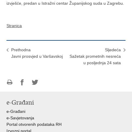
izvješće, predan u Istražni centar Županijskog suda u Zagrebu.
Stranica
Prethodna
Sljedeća
Javni prosvjed u Varšavskoj
Sažetak prometnih nesreća
u posljednja 24 sata
Ispiši
Podijeli
Podijeli
stranicu
na
na
e-Građani
Facebooku
Twitteru
e-Građani
e-Savjetovanja
Portal otvorenih podataka RH
Izvozni portal