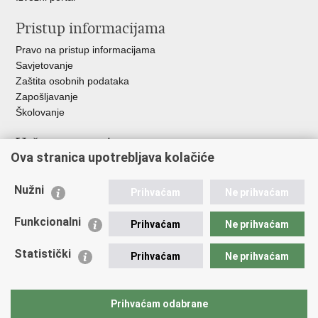
Pristup informacijama
Pravo na pristup informacijama
Savjetovanje
Zaštita osobnih podataka
Zapošljavanje
Školovanje
Važne poveznice
Ova stranica upotrebljava kolačiće
Ministarstvo unutarnjih poslova
Sindikati
Nužni
Prihvaćam
Ne prihvaćam
Udruge
Dom zdravlja MUP-a
Funkcionalni
Prihvaćam
Ne prihvaćam
Policijska akademija
Muzej policije
Statistički
Prihvaćam
Ne prihvaćam
Zaklada policijske solidarnosti
Centar za forenzična ispitivanja, istraživanja i vještačenja "Ivan
Vučetić"
Prihvaćam odabrane
Policijske uprave