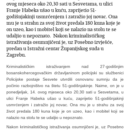
ovog mjeseca oko 20,30 sati u Sesvetama, u ulici
Franje Habeka ušao u kuću, zaprijetio 51-
godišnjakinji usmrćenjem i zatražio joj novac. Ona
mu je u strahu za svoj život predala 180 kuna koje je
on uzeo, kao i mobitel koji se nalazio na stolu te se
udaljio u nepoznato. Nakon kriminalističkog
istraživanja osumnjičeni je, uz Posebno izvješće,
predan u Istražni centar Županijskog suda u
Zagrebu.
Kriminalističkim istraživanjem nad 27-godišnjim
bosanskohercegovačkim državljaninom policijski su službenici
Policijske postaje Sesvete utvrdili osnovanu sumnju da je
počinio razbojništvo na štetu 51-godišnjakinje. Naime, on je u
ponedjeljak, 14. ovog mjeseca oko 20,30 sati u Sesvetama, u
ulici Franje Habeka ušao u kuću, zaprijetio 51-godišnjakinji
usmrćenjem i zatražio joj novac. Ona mu je u strahu za svoj
život predala 180 kuna koje je on uzeo, kao i mobitel koji se
nalazio na stolu te se udaljio u nepoznato.
Nakon kriminalističkog istraživanja osumnjičeni je, uz Posebno