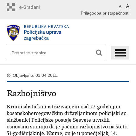
Preskoči
A
A
na
Prilagodba pristupačnosti
glavni
sadržaj
Objavljeno: 01.04.2011.
Razbojništvo
Kriminalističkim istraživanjem nad 27-godišnjim
bosanskohercegovačkim državljaninom policijski su
službenici Policijske postaje Sesvete utvrdili
osnovanu sumnju da je počinio razbojništvo na štetu
51-godišnjakinje. Naime, on je u ponedjeljak, 14.